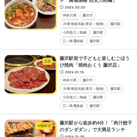
チ「萬福酒楼 西安刀削麺」
2026.02.20
神奈川県
藤沢市
JR東海道本線(東京～熱海)
藤沢駅
小田急江ノ島線
藤沢駅
江ノ島電鉄線
藤沢駅
藤沢駅前で子どもと楽しむごほう
焼肉
び焼肉「焼肉おくう 藤沢店」
2026.01.15
神奈川県
藤沢市
JR東海道本線(東京～熱海)
藤沢駅
小田急江ノ島線
藤沢駅
江ノ島電鉄線
藤沢駅
藤沢駅から徒歩約4分！「肉汁餃子
中華料理
のダンダダン」で大満足ランチ
2026.01.05