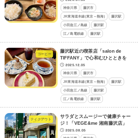
神奈川県
藤沢市
JR東海道本線(東京～熱海)
藤沢駅
小田急江ノ島線
藤沢駅
江ノ島電鉄線
藤沢駅
藤沢駅近の喫茶店「salon de
コーヒー
TIFFANY」で心和むひとときを
2025.12.05
神奈川県
藤沢市
JR東海道本線(東京～熱海)
藤沢駅
小田急江ノ島線
藤沢駅
江ノ島電鉄線
藤沢駅
サラダとスムージーで健康チャー
テイクアウト
ジ！「VEGE&me 湘南藤沢店」
2025.08.05