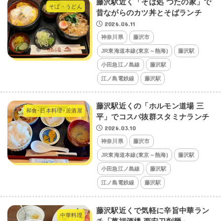
藤沢駅近く「そば処 つたの家」で
そば・うどん
昔ながらのカツ丼とそばランチ
2026.06.11
神奈川県
藤沢市
JR東海道本線(東京～熱海)
藤沢駅
小田急江ノ島線
藤沢駅
江ノ島電鉄線
藤沢駅
藤沢駅近くの「ホルモン道場 三
和食･日本料理･居酒屋
平」でコスパ抜群スタミナランチ
2026.03.10
神奈川県
藤沢市
JR東海道本線(東京～熱海)
藤沢駅
小田急江ノ島線
藤沢駅
江ノ島電鉄線
藤沢駅
藤沢駅近くで気軽に辛旨中華ラン
中華料理