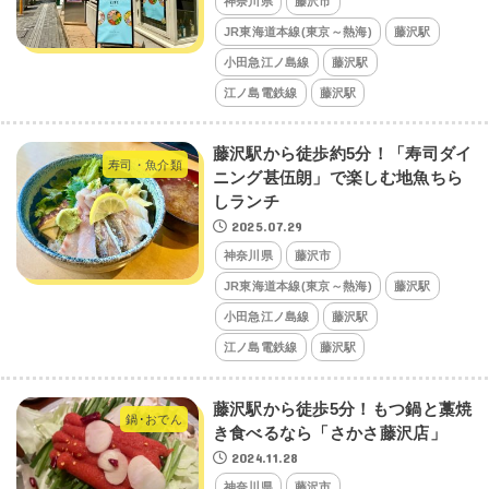
神奈川県
藤沢市
JR東海道本線(東京～熱海)
藤沢駅
小田急江ノ島線
藤沢駅
江ノ島電鉄線
藤沢駅
藤沢駅から徒歩約5分！「寿司ダイ
寿司・魚介類
ニング甚伍朗」で楽しむ地魚ちら
しランチ
2025.07.29
神奈川県
藤沢市
JR東海道本線(東京～熱海)
藤沢駅
小田急江ノ島線
藤沢駅
江ノ島電鉄線
藤沢駅
藤沢駅から徒歩5分！もつ鍋と藁焼
鍋･おでん
き食べるなら「さかさ藤沢店」
2024.11.28
神奈川県
藤沢市