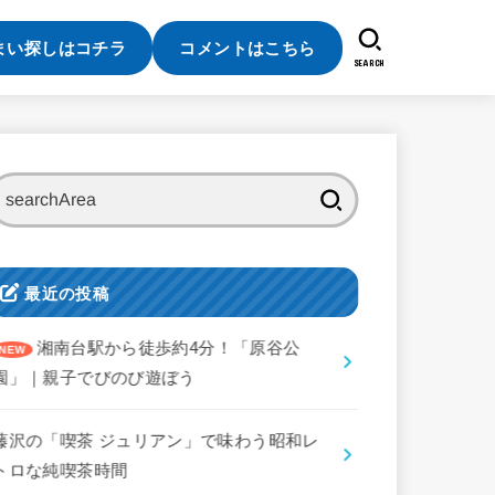
まい探しはコチラ
コメントはこちら
SEARCH
検
索:
最近の投稿
湘南台駅から徒歩約4分！「原谷公
園」｜親子でびのび遊ぼう
藤沢の「喫茶 ジュリアン」で味わう昭和レ
トロな純喫茶時間