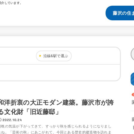
紹介しています。
藤沢の住
沿線&駅で選ぶ
和洋折衷の大正モダン建築。藤沢市が誇
る文化財「旧近藤邸」
2022.10.24
朝晩の気温が下がってきて、すっかり秋を感じられるようになりまし
たね。「芸術の秋」にあこがれて、今回とある歴史的建造物を訪れま