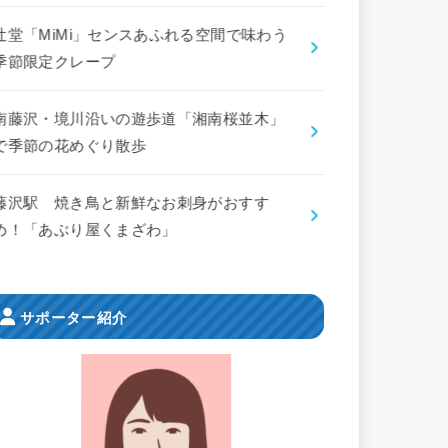
辻堂「MiMi」センスあふれる空間で味わう
季節限定クレープ
南藤沢・境川沿いの遊歩道「湘南桜並木」
で季節の花めぐり散歩
藤沢駅 焼き鳥と新鮮なお刺身がおすす
め！「あぶり屋くまざわ」
サポーター紹介