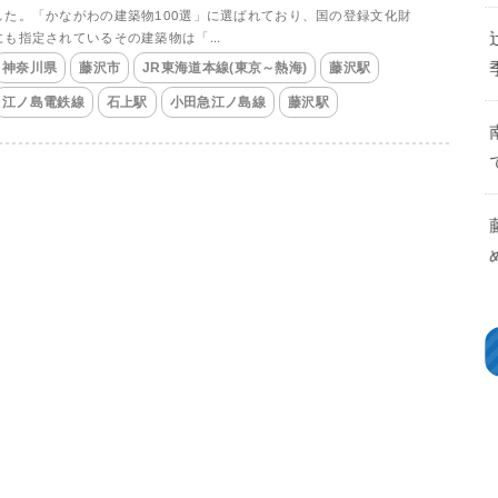
した。「かながわの建築物100選」に選ばれており、国の登録文化財
にも指定されているその建築物は「...
神奈川県
藤沢市
JR東海道本線(東京～熱海)
藤沢駅
江ノ島電鉄線
石上駅
小田急江ノ島線
藤沢駅