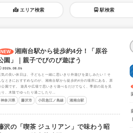
エリア検索
駅検索
湘南台駅から徒歩約4分！「原谷
公園」｜親子でびのび遊ぼう
2026.08.06
天気の良い休日は、子どもと一緒に思いきり外遊びを楽しみたい！そ
んなときにおすすめなのが、湘南台駅から徒歩約4分の場所にある、原
谷公園です。 遊具や広場で思いきり遊べるだけでなく、季節の花を見
たり、木陰でゆったり過ごしたり...
神奈川県
藤沢市
小田急江ノ島線
湘南台駅
藤沢の「喫茶 ジュリアン」で味わう昭