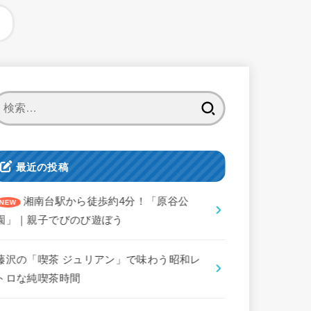
検
索:
最近の投稿
湘南台駅から徒歩約4分！「原谷公
園」｜親子でびのび遊ぼう
藤沢の「喫茶 ジュリアン」で味わう昭和レ
トロな純喫茶時間