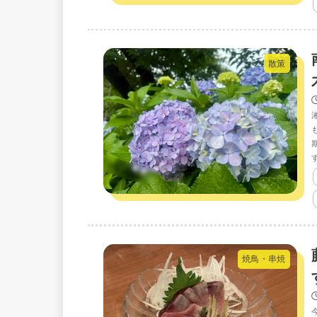
散策
焼鳥・串焼