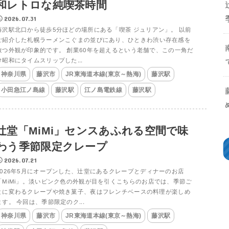
和レトロな純喫茶時間
2026.07.31
藤沢駅北口から徒歩5分ほどの場所にある「喫茶 ジュリアン」。 以前
ご紹介した札幌ラーメンこぐまの並びにあり、ひときわ渋い存在感を
放つ外観が印象的です。 創業60年を超えるという老舗で、この一角だ
け昭和にタイムスリップした...
神奈川県
藤沢市
JR東海道本線(東京～熱海)
藤沢駅
小田急江ノ島線
藤沢駅
江ノ島電鉄線
藤沢駅
辻堂「MiMi」センスあふれる空間で味
わう季節限定クレープ
2026.07.21
2026年5月にオープンした、辻堂にあるクレープとディナーのお店
「MiMi」。淡いピンク色の外観が目を引くこちらのお店では、季節ご
とに変わるクレープや焼き菓子、夜はフレンチベースの料理が楽しめ
ます。 今回は、季節限定のク...
神奈川県
藤沢市
JR東海道本線(東京～熱海)
藤沢駅