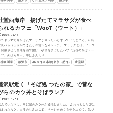
神奈川県
藤沢市
小田急江ノ島線
藤沢駅
辻堂西海岸 揚げたてマラサダが食べ
られるカフェ「WooT（ウート）」
2026.06.16
海外ドラマで見かけたマラサダが食べたいと思っていたところ、近所
に食べられる店ができたとの情報をキャッチ。 マラサダとは、イース
ト発酵させた生地を油で揚げ、砂糖をまぶしたハワイ定番の揚げドー
ナツ。外はカリッ、中はふんわり、...
神奈川県
藤沢市
JR東海道本線(東京～熱海)
辻堂駅
藤沢駅近く「そば処 つたの家」で昔な
がらのカツ丼とそばランチ
2026.06.11
読んでいた本に、そば屋のカツ丼が登場しました。 ふわっとした卵に
包まれたカツ、出汁のしみたご飯。ページをめくる手を止めて、気づ