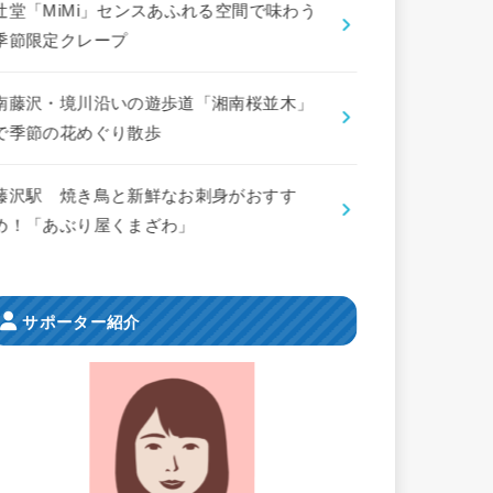
辻堂「MiMi」センスあふれる空間で味わう
季節限定クレープ
南藤沢・境川沿いの遊歩道「湘南桜並木」
で季節の花めぐり散歩
藤沢駅 焼き鳥と新鮮なお刺身がおすす
め！「あぶり屋くまざわ」
サポーター紹介