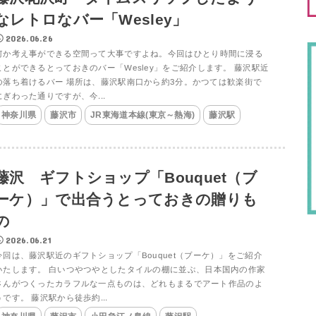
なレトロなバー「Wesley」
2026.06.26
何か考え事ができる空間って大事ですよね。今回はひとり時間に浸る
ことができるとっておきのバー「Wesley」をご紹介します。 藤沢駅近
の落ち着けるバー 場所は、藤沢駅南口から約3分。かつては歓楽街で
にぎわった通りですが、今...
神奈川県
藤沢市
JR東海道本線(東京～熱海)
藤沢駅
藤沢 ギフトショップ「Bouquet（ブ
ーケ）」で出合うとっておきの贈りも
の
2026.06.21
今回は、藤沢駅近のギフトショップ「Bouquet（ブーケ）」をご紹介
いたします。 白いつやつやとしたタイルの棚に並ぶ、日本国内の作家
さんがつくったカラフルな一点ものは、どれもまるでアート作品のよ
うです。 藤沢駅から徒歩約...