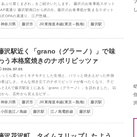
「あぶり屋くまざわ」をご紹介いたします。 藤沢のお食事処スポット
OAP裏通り 藤沢駅南口から約3分。藤沢のお食事処が集まるスポット
藤沢OPAの裏通り、江戸惣橘...
神奈川県
藤沢市
JR東海道本線(東京～熱海)
藤沢駅
藤沢駅近く「grano（グラーノ）」で味
わう本格窯焼きのナポリピッツァ
2026.07.05
ふっくら柔らかくモチモチとした生地と、パリッと焼き上がった外側
の香ばしさ。そんな焼き立てのナポリピッツァが食べたくなり、子ど
もと2人で藤沢駅近くにある「grano（グラーノ）」を訪れました。 以
前から、店外から見えるピザ...
神奈川県
藤沢市
JR東海道本線(東京～熱海)
藤沢駅
小田急江ノ島線
藤沢駅
江ノ島電鉄線
藤沢駅
藤沢花沢町 タイムスリップしたよう