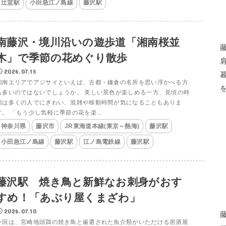
辻堂駅
小田急江ノ島線
藤沢駅
南藤沢・境川沿いの遊歩道「湘南桜並
木」で季節の花めぐり散歩
2026.07.15
湘南エリアでアジサイといえば、古都・鎌倉の名所を思い浮かべる方
も多いのではないでしょうか。 美しい景色が楽しめる一方、見頃の時
期は多くの人でにぎわい、混雑や移動時間が気になることもありま
す。 「もう少し気軽に季節の花を楽...
神奈川県
藤沢市
JR東海道本線(東京～熱海)
藤沢駅
小田急江ノ島線
藤沢駅
江ノ島電鉄線
藤沢駅
藤沢駅 焼き鳥と新鮮なお刺身がおす
すめ！「あぶり屋くまざわ」
2026.07.10
今回は、宮崎地頭鶏の焼き鳥と厳選された魚介類がいただける居酒屋