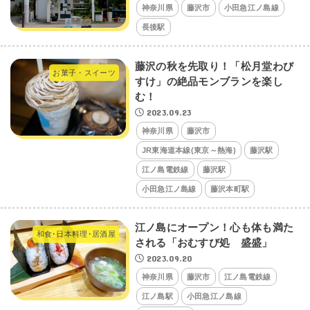
神奈川県
藤沢市
小田急江ノ島線
長後駅
藤沢の秋を先取り！「松月堂わび
お菓子・スイーツ
すけ」の絶品モンブランを楽し
む！
2023.09.23
神奈川県
藤沢市
JR東海道本線(東京～熱海)
藤沢駅
江ノ島電鉄線
藤沢駅
小田急江ノ島線
藤沢本町駅
江ノ島にオープン！心も体も満た
和食･日本料理･居酒屋
される「おむすび処 盛盛」
2023.09.20
神奈川県
藤沢市
江ノ島電鉄線
江ノ島駅
小田急江ノ島線