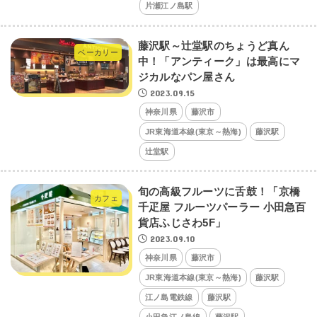
片瀬江ノ島駅
藤沢駅～辻堂駅のちょうど真ん
ベーカリー
中！「アンティーク」は最高にマ
ジカルなパン屋さん
2023.09.15
神奈川県
藤沢市
JR東海道本線(東京～熱海)
藤沢駅
辻堂駅
旬の高級フルーツに舌鼓！「京橋
カフェ
千疋屋 フルーツパーラー 小田急百
貨店ふじさわ5F」
2023.09.10
神奈川県
藤沢市
JR東海道本線(東京～熱海)
藤沢駅
江ノ島電鉄線
藤沢駅
小田急江ノ島線
藤沢駅