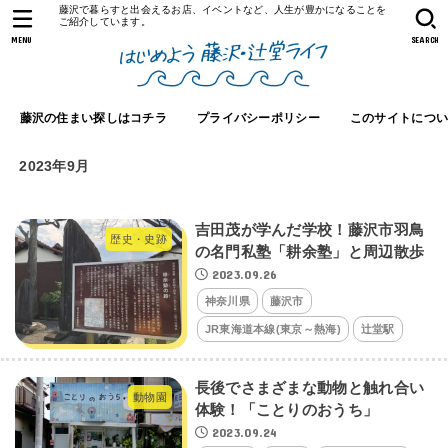
藤沢で暮らすと出会えるお店、イベントなど、人生が豊かになることを
ご紹介しています。
MENU
SEARCH
藤沢の住まい探しはコチラ
プライバシーポリシー
このサイトにつ
2023年9月
吉田茂が学んだ学校！藤沢市羽鳥
歴史・史跡
の名門私塾「耕余塾」と周辺散歩
2023.09.26
神奈川県
藤沢市
JR東海道本線(東京～熱海)
辻堂駅
長後でさまざまな動物と触れ合い
動物園
体験！「ことりのおうち」
2023.09.24