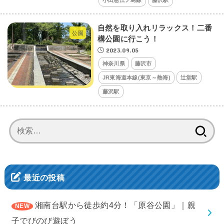
自然を取り入れリラックス！二番
公園
構公園に行こう！
2023.09.05
神奈川県
藤沢市
JR東海道本線(東京～熱海)
辻堂駅
藤沢駅
検
索:
最近の投稿
湘南台駅から徒歩約4分！「原谷公園」｜親
子でびのび遊ぼう