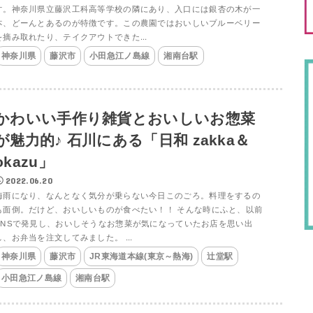
す。神奈川県立藤沢工科高等学校の隣にあり、入口には銀杏の木が一
本、どーんとあるのが特徴です。この農園ではおいしいブルーベリー
を摘み取れたり、テイクアウトできた...
神奈川県
藤沢市
小田急江ノ島線
湘南台駅
かわいい手作り雑貨とおいしいお惣菜
が魅力的♪ 石川にある「日和 zakka＆
okazu」
2022.06.20
梅雨になり、なんとなく気分が乗らない今日このごろ。料理をするの
も面倒。だけど、おいしいものが食べたい！！ そんな時にふと、以前
SNSで発見し、おいしそうなお惣菜が気になっていたお店を思い出
し、お弁当を注文してみました。 ...
神奈川県
藤沢市
JR東海道本線(東京～熱海)
辻堂駅
小田急江ノ島線
湘南台駅