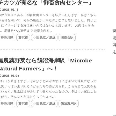
チカツが有名な「御畜食肉センター」
2025.03.15
藤沢市宮原にある、御畜食肉センターを紹介いたします。私はこちら
の名称を聞いて、何かの施設か工場なのかな？と思いました。同じよ
うにイメージする方は多いのではないかと思います。 お肉はもちろ
ん、調味料やお菓子まで 御畜食肉セ...
神奈川県
藤沢市
小田急江ノ島線
湘南台駅
無農薬野菜なら鵠沼海岸駅「Microbe
Natural Farmers」へ！
2025.03.06
寒い日が続きますが、ぽかぽかと陽が差す日には海辺で裸足になって
元気いっぱい走り回る子どもたちの姿が見られ、こちらまで元気をも
らいます。最近は日が少しずつ長くなったものの、冬はつい家にこも
りがち。そんなときはおうちでちょっ...
神奈川県
藤沢市
小田急江ノ島線
鵠沼海岸駅