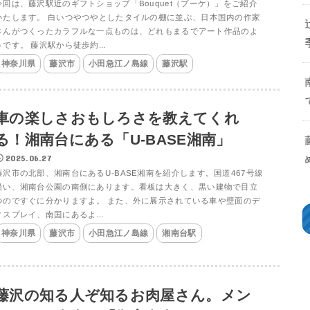
今回は、藤沢駅近のギフトショップ「Bouquet（ブーケ）」をご紹介
いたします。 白いつやつやとしたタイルの棚に並ぶ、日本国内の作家
さんがつくったカラフルな一点ものは、どれもまるでアート作品のよ
うです。 藤沢駅から徒歩約...
神奈川県
藤沢市
小田急江ノ島線
藤沢駅
車の楽しさおもしろさを教えてくれ
る！湘南台にある「U-BASE湘南」
2025.06.27
藤沢市の北部、湘南台にあるU-BASE湘南を紹介します。国道467号線
沿い、湘南台公園の南側にあります。看板は大きく、黒い建物で目立
つのですぐに分かりますよ。 また、外に展示されている車や壁面のデ
ィスプレイ、南国にあるよ...
神奈川県
藤沢市
小田急江ノ島線
湘南台駅
藤沢の知る人ぞ知るお肉屋さん。メン