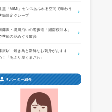
辻堂「MiMi」センスあふれる空間で味わう
季節限定クレープ
南藤沢・境川沿いの遊歩道「湘南桜並木」
で季節の花めぐり散歩
藤沢駅 焼き鳥と新鮮なお刺身がおすす
め！「あぶり屋くまざわ」
サポーター紹介