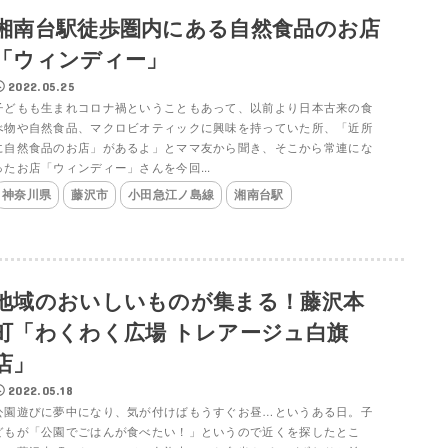
湘南台駅徒歩圏内にある自然食品のお店
「ウィンディー」
2022.05.25
子どもも生まれコロナ禍ということもあって、以前より日本古来の食
べ物や自然食品、マクロビオティックに興味を持っていた所、「近所
に自然食品のお店」があるよ」とママ友から聞き、そこから常連にな
ったお店「ウィンディー」さんを今回...
神奈川県
藤沢市
小田急江ノ島線
湘南台駅
地域のおいしいものが集まる！藤沢本
町「わくわく広場 トレアージュ白旗
店」
2022.05.18
公園遊びに夢中になり、気が付けばもうすぐお昼…というある日。子
どもが「公園でごはんが食べたい！」というので近くを探したとこ