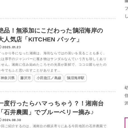
絶品！無添加にこだわった鵠沼海岸の
大人気店「KITCHEN パッケ」
2025.01.23
すっかり冬になった湘南は、海街ならではの装いを見ることも多く、
上は厚手のジャンパーに履き物はサンダルなんていう方も珍しくあり
ません。湘南に住み始めたころその光景が新鮮で、ココロ躍らせたの
を今でもふと思い出すことがあります...
神奈川県
藤沢市
小田急江ノ島線
鵠沼海岸駅
一度行ったらハマっちゃう？！湘南台
「石井農園」でブルーベリー摘み♪
2024.08.30
今回ご紹介するのは、湘南台の横浜寄りにある今田地区の石井農園で