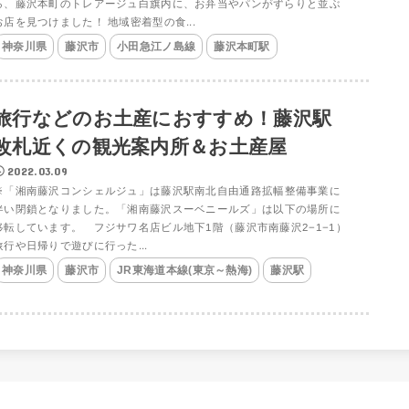
ろ、藤沢本町のトレアージュ白旗内に、お弁当やパンがずらりと並ぶ
お店を見つけました！ 地域密着型の食...
神奈川県
藤沢市
小田急江ノ島線
藤沢本町駅
旅行などのお土産におすすめ！藤沢駅
改札近くの観光案内所＆お土産屋
2022.03.09
※「湘南藤沢コンシェルジュ」は藤沢駅南北自由通路拡幅整備事業に
伴い閉鎖となりました。「湘南藤沢スーベニールズ」は以下の場所に
移転しています。 フジサワ名店ビル地下1階（藤沢市南藤沢2−1−1）
旅行や日帰りで遊びに行った...
神奈川県
藤沢市
JR東海道本線(東京～熱海)
藤沢駅