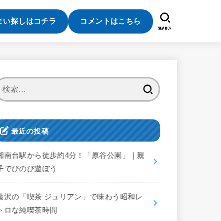
まい探しはコチラ
コメントはこちら
SEARCH
検
索:
最近の投稿
湘南台駅から徒歩約4分！「原谷公園」｜親
子でびのび遊ぼう
藤沢の「喫茶 ジュリアン」で味わう昭和レ
トロな純喫茶時間