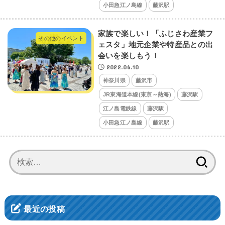
小田急江ノ島線
藤沢駅
家族で楽しい！「ふじさわ産業フ
その他のイベント
ェスタ」地元企業や特産品との出
会いを楽しもう！
2022.06.10
神奈川県
藤沢市
JR東海道本線(東京～熱海)
藤沢駅
江ノ島電鉄線
藤沢駅
小田急江ノ島線
藤沢駅
検
索:
最近の投稿