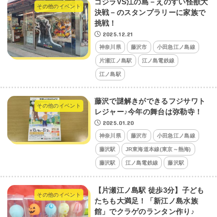
ゴジラVS江の島－えのすい怪獣大
その他のイベント
決戦－のスタンプラリーに家族で
挑戦！
2025.12.21
神奈川県
藤沢市
小田急江ノ島線
片瀬江ノ島駅
江ノ島電鉄線
江ノ島駅
藤沢で謎解きができるフジサワト
その他のイベント
レジャー♪今年の舞台は弥勒寺！
2025.01.20
神奈川県
藤沢市
小田急江ノ島線
藤沢駅
JR東海道本線(東京～熱海)
藤沢駅
江ノ島電鉄線
藤沢駅
【片瀬江ノ島駅 徒歩3分】子ども
その他のイベント
たちも大満足！「新江ノ島水族
館」でクラゲのランタン作り♪