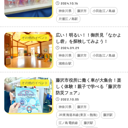
2024.10.16
神奈川県
藤沢市
小田急江ノ島線
片瀬江ノ島駅
広い！明るい！！御所見「なかよ
その他のイベント
し砦」を探検してみよう！
2024.09.29
神奈川県
藤沢市
小田急江ノ島線
湘南台駅
藤沢市役所に働く車が大集合！楽
その他のイベント
しく体験！親子で学べる「藤沢市
防災フェア」
2022.10.05
神奈川県
藤沢市
JR東海道本線(東京～熱海)
藤沢駅
江ノ島電鉄線
藤沢駅