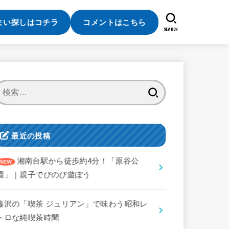
まい探しはコチラ
コメントはこちら
SEARCH
検
索:
最近の投稿
湘南台駅から徒歩約4分！「原谷公
園」｜親子でびのび遊ぼう
藤沢の「喫茶 ジュリアン」で味わう昭和レ
トロな純喫茶時間