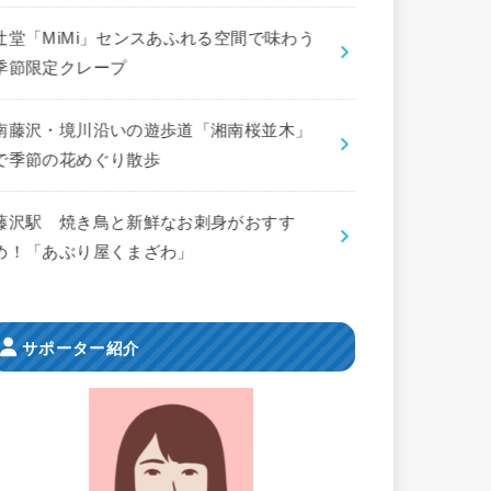
辻堂「MiMi」センスあふれる空間で味わう
季節限定クレープ
南藤沢・境川沿いの遊歩道「湘南桜並木」
で季節の花めぐり散歩
藤沢駅 焼き鳥と新鮮なお刺身がおすす
め！「あぶり屋くまざわ」
サポーター紹介