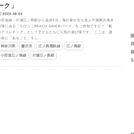
ーク」
2022.08.26
小田急線・片瀬江ノ島駅から徒歩5分、海の家が立ち並ぶ片瀬東浜海水
浴場にある「ちびっこBEACH SAVERパーク」をご存知ですか？「船
のアスレチック」として子どもたちに人気の遊び場です。 ここは、遊
ぶ前に「あること」をし...
神奈川県
藤沢市
江ノ島電鉄線
江ノ島駅
小田急江ノ島線
片瀬江ノ島駅