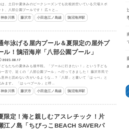
のは、土日や夏休みのピークシーズンでも比較的空いている穴場スポ
ット、八部公園プールです！ 広々と...
神奈川県
藤沢市
小田急江ノ島線
鵠沼海岸駅
通年泳げる屋内プール＆夏限定の屋外プ
ール！鵠沼海岸「八部公園プール」
2023.08.17
子どもたちの夏休みも後半戦。「プールに行きたい！」という子ども
の一言で、近くの「八部公園プール」へ行ってきました！ 藤沢市民で
も意外と読めない方がいるような…？「八部」と書いて「はっぺ」と
読みます。 「はっぺプール」と呼...
神奈川県
藤沢市
小田急江ノ島線
鵠沼海岸駅
夏限定！海と親しむアスレチック！片
瀬江ノ島「ちびっこBEACH SAVERパ