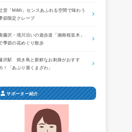
辻堂「MiMi」センスあふれる空間で味わう
季節限定クレープ
南藤沢・境川沿いの遊歩道「湘南桜並木」
で季節の花めぐり散歩
藤沢駅 焼き鳥と新鮮なお刺身がおすす
め！「あぶり屋くまざわ」
サポーター紹介