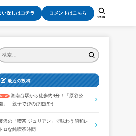
まい探しはコチラ
コメントはこちら
SEARCH
検
索:
最近の投稿
湘南台駅から徒歩約4分！「原谷公
園」｜親子でびのび遊ぼう
藤沢の「喫茶 ジュリアン」で味わう昭和レ
トロな純喫茶時間