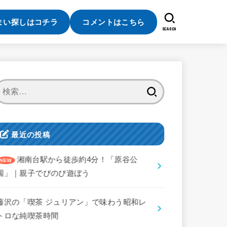
まい探しはコチラ
コメントはこちら
SEARCH
検
索:
最近の投稿
湘南台駅から徒歩約4分！「原谷公
園」｜親子でびのび遊ぼう
藤沢の「喫茶 ジュリアン」で味わう昭和レ
トロな純喫茶時間