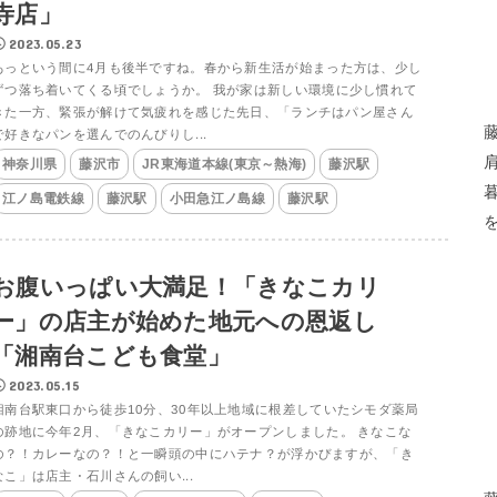
寺店」
2023.05.23
あっという間に4月も後半ですね。春から新生活が始まった方は、少し
ずつ落ち着いてくる頃でしょうか。 我が家は新しい環境に少し慣れて
きた一方、緊張が解けて気疲れを感じた先日、「ランチはパン屋さん
で好きなパンを選んでのんびりし...
神奈川県
藤沢市
JR東海道本線(東京～熱海)
藤沢駅
江ノ島電鉄線
藤沢駅
小田急江ノ島線
藤沢駅
お腹いっぱい大満足！「きなこカリ
ー」の店主が始めた地元への恩返し
「湘南台こども食堂」
2023.05.15
湘南台駅東口から徒歩10分、30年以上地域に根差していたシモダ薬局
の跡地に今年2月、「きなこカリー」がオープンしました。 きなこな
の？！カレーなの？！と一瞬頭の中にハテナ？が浮かびますが、「き
なこ」は店主・石川さんの飼い...