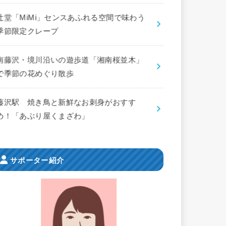
辻堂「MiMi」センスあふれる空間で味わう
季節限定クレープ
南藤沢・境川沿いの遊歩道「湘南桜並木」
で季節の花めぐり散歩
藤沢駅 焼き鳥と新鮮なお刺身がおすす
め！「あぶり屋くまざわ」
サポーター紹介