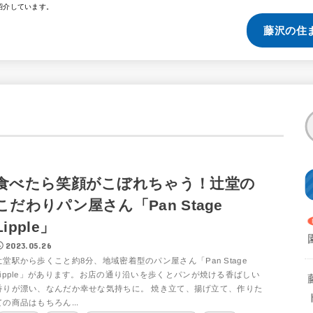
紹介しています。
藤沢の住
食べたら笑顔がこぼれちゃう！辻堂の
こだわりパン屋さん「Pan Stage
Lipple」
2023.05.26
辻堂駅から歩くこと約8分、地域密着型のパン屋さん「Pan Stage
Lipple」があります。お店の通り沿いを歩くとパンが焼ける香ばしい
香りが漂い、なんだか幸せな気持ちに。 焼き立て、揚げ立て、作りた
ての商品はもちろん...