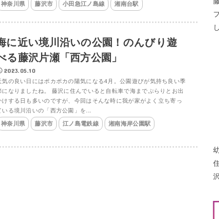
神奈川県
藤沢市
小田急江ノ島線
湘南台駅
海に近い境川沿いの公園！のんびり遊
べる藤沢片瀬「西方公園」
2023.05.10
天気の良い日にはポカポカの陽気になる4月。公園遊びが気持ち良い季
節になりましたね。 藤沢に住んでいると自転車で海までぷらりとお出
かけする日も多いのですが、今回はそんな時に我が家がよく立ち寄っ
ている境川沿いの「西方公園」を...
神奈川県
藤沢市
江ノ島電鉄線
湘南海岸公園駅