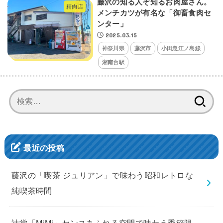
藤沢の知る人ぞ知るお肉屋さん。
精肉店
メンチカツが有名な「御畜食肉セ
ンター」
2025.03.15
神奈川県
藤沢市
小田急江ノ島線
湘南台駅
検
索:
最近の投稿
藤沢の「喫茶 ジュリアン」で味わう昭和レトロな
純喫茶時間
辻堂「MiMi」センスあふれる空間で味わう季節限