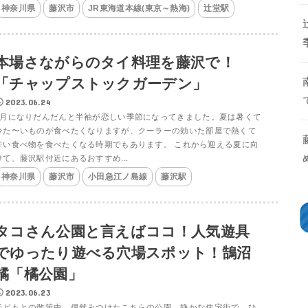
神奈川県
藤沢市
JR東海道本線(東京～熱海)
辻堂駅
本場さながらのタイ料理を藤沢で！
「チャップストックガーデン」
2023.06.24
6月になりだんだんと半袖が恋しい季節になってきました。夏は暑くて
冷た〜いものが食べたくなりますが、クーラーの効いた部屋で熱くて
辛い食べ物を食べたくなる時期でもあります。 これから迎える夏に向
けて、藤沢駅付近にあるおすすめ...
神奈川県
藤沢市
小田急江ノ島線
藤沢駅
タコさん公園と言えばココ！人気遊具
でゆったり遊べる穴場スポット！鵠沼
橘「橘公園」
2023.06.23
子どもとの散策中、偶然みつけたこちらの公園。静かな住宅街で、ひ