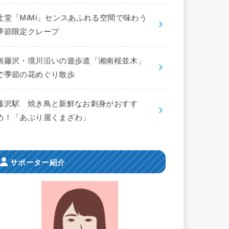
辻堂「MiMi」センスあふれる空間で味わう
季節限定クレープ
南藤沢・境川沿いの遊歩道「湘南桜並木」
で季節の花めぐり散歩
藤沢駅 焼き鳥と新鮮なお刺身がおすす
め！「あぶり屋くまざわ」
サポーター紹介