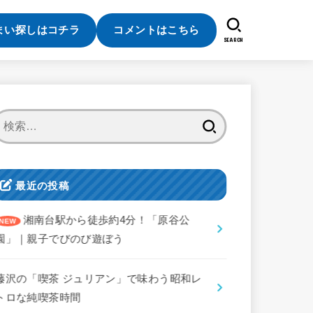
まい探しはコチラ
コメントはこちら
SEARCH
検
索:
最近の投稿
湘南台駅から徒歩約4分！「原谷公
園」｜親子でびのび遊ぼう
藤沢の「喫茶 ジュリアン」で味わう昭和レ
トロな純喫茶時間