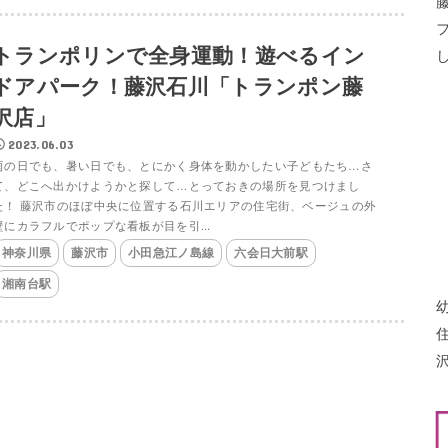
トランポリンで全身運動！遊べるイン
ドアパーク！藤沢石川「トランポン藤
沢店」
2023.06.03
雨の日でも、暑い日でも、とにかく身体を動かしたい子どもたち…さ
て、どこへ出かけようかと探して…とっておきの場所を見つけまし
た！ 藤沢市のほぼ中央に位置する石川エリアの住宅街、ベージュの外
壁にカラフルでポップな看板が目を引...
神奈川県
藤沢市
小田急江ノ島線
六会日大前駅
湘南台駅