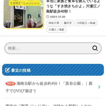
本当に家族と食卓を囲んでいるよ
すき焼き・しゃぶしゃぶ
うな「すき焼きちかよ」片瀬江ノ
島駅徒歩40秒！
2022.12.05
神奈川県
藤沢市
小田急江ノ島線
片瀬江ノ島駅
検
索:
最近の投稿
湘南台駅から徒歩約4分！「原谷公園」｜親
子でびのび遊ぼう
藤沢の「喫茶 ジュリアン」で味わう昭和レトロな