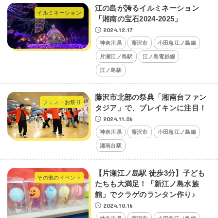
江の島が誇るイルミネーション
イルミネーション
「湘南の宝石2024-2025」
2024.12.17
神奈川県
藤沢市
小田急江ノ島線
片瀬江ノ島駅
江ノ島電鉄線
江ノ島駅
藤沢市北部の祭典「湘南台ファン
フェス・お祭り
タジア」で、ブレイキンに注目！
2024.11.06
神奈川県
藤沢市
小田急江ノ島線
湘南台駅
【片瀬江ノ島駅 徒歩3分】子ども
その他のイベント
たちも大満足！「新江ノ島水族
館」でクラゲのランタン作り♪
2024.10.16