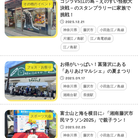
ゴジラVS江の島－えのすい怪獣大
その他のイベント
決戦－のスタンプラリーに家族で
挑戦！
2025.12.21
神奈川県
藤沢市
小田急江ノ島線
片瀬江ノ島駅
江ノ島電鉄線
江ノ島駅
お得がいっぱい！菖蒲沢にある
フェス・お祭り
「ありあけマルシェ」の夏まつり
2025.09.17
神奈川県
藤沢市
小田急江ノ島線
湘南台駅
長後駅
富士山と海を横目に♪「湘南藤沢市
スポーツ大会
民マラソン2025」で親子ラン！
2025.02.25
神奈川県
藤沢市
小田急江ノ島線