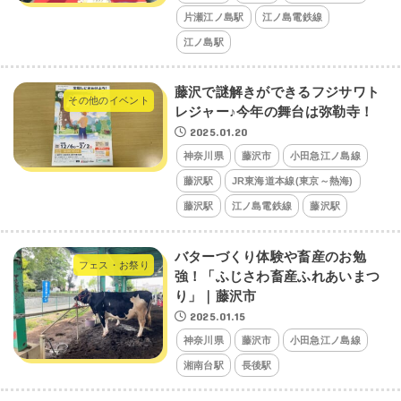
片瀬江ノ島駅
江ノ島電鉄線
江ノ島駅
藤沢で謎解きができるフジサワト
その他のイベント
レジャー♪今年の舞台は弥勒寺！
2025.01.20
神奈川県
藤沢市
小田急江ノ島線
藤沢駅
JR東海道本線(東京～熱海)
藤沢駅
江ノ島電鉄線
藤沢駅
バターづくり体験や畜産のお勉
フェス・お祭り
強！「ふじさわ畜産ふれあいまつ
り」｜藤沢市
2025.01.15
神奈川県
藤沢市
小田急江ノ島線
湘南台駅
長後駅