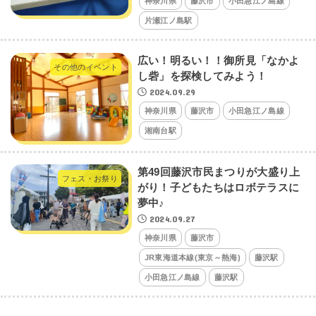
神奈川県
藤沢市
小田急江ノ島線
片瀬江ノ島駅
広い！明るい！！御所見「なかよ
その他のイベント
し砦」を探検してみよう！
2024.09.29
神奈川県
藤沢市
小田急江ノ島線
湘南台駅
第49回藤沢市民まつりが大盛り上
フェス・お祭り
がり！子どもたちはロボテラスに
夢中♪
2024.09.27
神奈川県
藤沢市
JR東海道本線(東京～熱海)
藤沢駅
小田急江ノ島線
藤沢駅