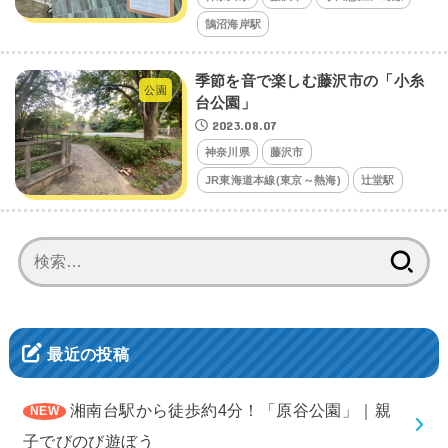
鵠沼海岸駅
季節を音で楽しむ藤沢市の「小糸
公園
台公園」
2023.08.07
神奈川県
藤沢市
JR東海道本線(東京～熱海)
辻堂駅
検
索:
最近の投稿
湘南台駅から徒歩約4分！「原谷公園」｜親
子でびのび遊ぼう