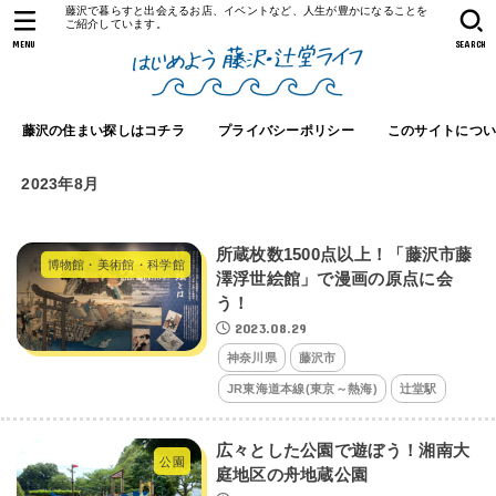
藤沢で暮らすと出会えるお店、イベントなど、人生が豊かになることを
ご紹介しています。
MENU
SEARCH
藤沢の住まい探しはコチラ
プライバシーポリシー
このサイトにつ
2023年8月
所蔵枚数1500点以上！「藤沢市藤
博物館・美術館・科学館
澤浮世絵館」で漫画の原点に会
う！
2023.08.29
神奈川県
藤沢市
JR東海道本線(東京～熱海)
辻堂駅
広々とした公園で遊ぼう！湘南大
公園
庭地区の舟地蔵公園