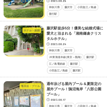
2023.08.26
神奈川県
藤沢市
小田急江ノ島線
善行駅
藤沢駅徒歩5分！優美な結婚式場に
ホテル・旅館
愛犬と泊まれる「湘南鎌倉クリス
タルホテル」
2023.08.24
神奈川県
藤沢市
JR東海道本線(東京～熱海)
藤沢駅
江ノ島電鉄線
藤沢駅
小田急江ノ島線
藤沢駅
通年泳げる屋内プール＆夏限定の
海水浴・プール
屋外プール！鵠沼海岸「八部公園
プール」
2023.08.17
神奈川県
藤沢市
小田急江ノ島線