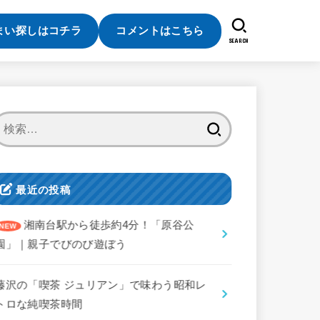
まい探しはコチラ
コメントはこちら
SEARCH
検
索:
最近の投稿
湘南台駅から徒歩約4分！「原谷公
園」｜親子でびのび遊ぼう
藤沢の「喫茶 ジュリアン」で味わう昭和レ
トロな純喫茶時間