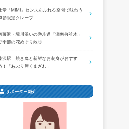
辻堂「MiMi」センスあふれる空間で味わう
季節限定クレープ
南藤沢・境川沿いの遊歩道「湘南桜並木」
で季節の花めぐり散歩
藤沢駅 焼き鳥と新鮮なお刺身がおすす
め！「あぶり屋くまざわ」
サポーター紹介