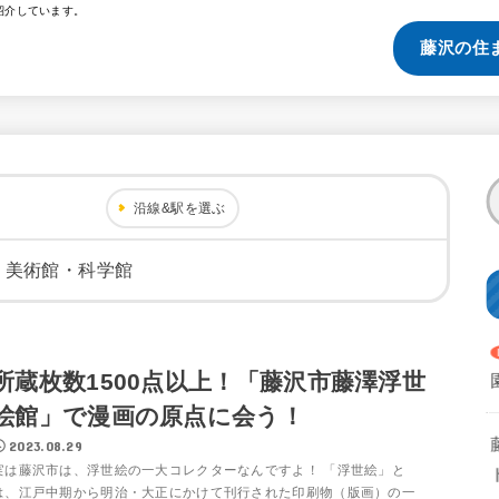
紹介しています。
藤沢の住
沿線&駅を選ぶ
・美術館・科学館
所蔵枚数1500点以上！「藤沢市藤澤浮世
絵館」で漫画の原点に会う！
2023.08.29
実は藤沢市は、浮世絵の一大コレクターなんですよ！ 「浮世絵」と
は、江戸中期から明治・大正にかけて刊行された印刷物（版画）の一