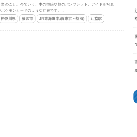
分野のこと。今でいう、本の挿絵や旅のパンフレット、アイドル写真
やポケモンカードのような存在です。...
神奈川県
藤沢市
JR東海道本線(東京～熱海)
辻堂駅