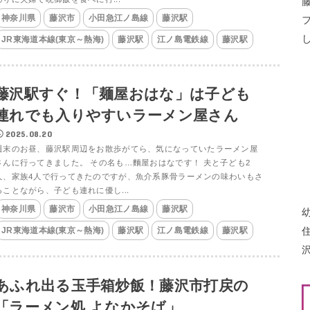
神奈川県
藤沢市
小田急江ノ島線
藤沢駅
JR東海道本線(東京～熱海)
藤沢駅
江ノ島電鉄線
藤沢駅
藤沢駅すぐ！「麺屋おはな」は子ども
連れでも入りやすいラーメン屋さん
2025.08.20
週末のお昼、藤沢駅周辺をお散歩がてら、気になっていたラーメン屋
さんに行ってきました。 その名も…麵屋おはなです！ 夫と子ども2
人、家族4人で行ってきたのですが、魚介系豚骨ラーメンの味わいもさ
ることながら、子ども連れに優し...
神奈川県
藤沢市
小田急江ノ島線
藤沢駅
JR東海道本線(東京～熱海)
藤沢駅
江ノ島電鉄線
藤沢駅
あふれ出る玉手箱炒飯！藤沢市打戻の
「ラーメン処 よなかそば」