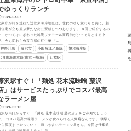
でゆっくりランチ
2026.03.05
大豪邸が軒を連ねた辻堂東海岸地区は、世代の移り変わりと共に、新
興住宅が立ち並ぶ新たな街に変貌しつつあります。 今回ご紹介するの
は、かつてはにぎわった地元プチモール商店街がひっそりとする中
で、今も変わらぬ存在感の町中華 「...
神奈川県
藤沢市
小田急江ノ島線
鵠沼海岸駅
JR東海道本線(東京～熱海)
辻堂駅
藤沢駅すぐ！「麺処 花木流味噌 藤沢
店」はサービスたっぷりでコスパ最高
なラーメン屋
2026.02.10
藤沢駅南口からすぐ、「麺処 花木流味噌 藤沢店」をご存知でしょう
か。 コスパ最高の味噌ラーメンが食べられる人気店なんです。 朝早く
から深夜までやっていて、通いやすいラーメン屋さん。今回は仕事終
わりに夫婦で晩御飯を食べに行...