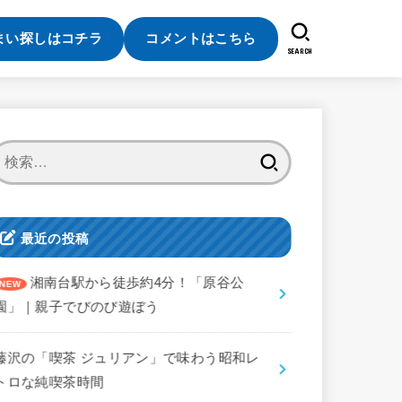
まい探しはコチラ
コメントはこちら
SEARCH
検
索:
最近の投稿
湘南台駅から徒歩約4分！「原谷公
園」｜親子でびのび遊ぼう
藤沢の「喫茶 ジュリアン」で味わう昭和レ
トロな純喫茶時間