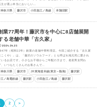
店主が選ぶ本当においしい...
神奈川県
藤沢市
小田急江ノ島線
本鵠沼駅
創業77周年！藤沢市を中心に8店舗展開
する老舗中華「古久家」
2024.04.25
1947年（昭和22年）創業の老舗中華料理店。今回ご紹介する「古久家
（こくや）」は、「藤沢のソウルフード」とも呼ばれ地元民に愛され
ているお店です。小さなお子様からご年配の方まで、老若男女問わ
ず、いつもたくさんのお客さんで...
神奈川県
藤沢市
JR東海道本線(東京～熱海)
藤沢駅
江ノ島電鉄線
藤沢駅
小田急江ノ島線
藤沢駅
1
2
＞