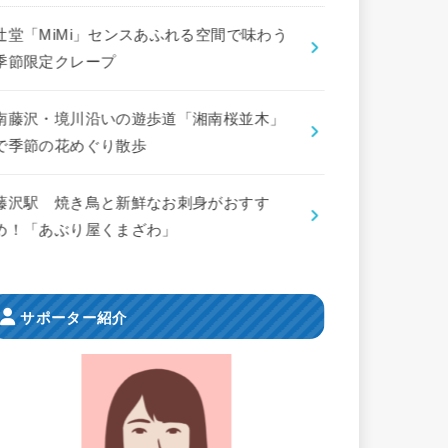
辻堂「MiMi」センスあふれる空間で味わう
季節限定クレープ
南藤沢・境川沿いの遊歩道「湘南桜並木」
で季節の花めぐり散歩
藤沢駅 焼き鳥と新鮮なお刺身がおすす
め！「あぶり屋くまざわ」
サポーター紹介