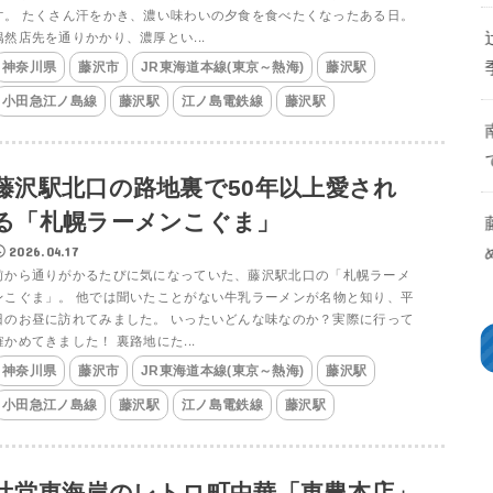
す。 たくさん汗をかき、濃い味わいの夕食を食べたくなったある日。
偶然店先を通りかかり、濃厚とい...
神奈川県
藤沢市
JR東海道本線(東京～熱海)
藤沢駅
小田急江ノ島線
藤沢駅
江ノ島電鉄線
藤沢駅
藤沢駅北口の路地裏で50年以上愛され
る「札幌ラーメンこぐま」
2026.04.17
前から通りがかるたびに気になっていた、藤沢駅北口の「札幌ラーメ
ンこぐま」。 他では聞いたことがない牛乳ラーメンが名物と知り、平
日のお昼に訪れてみました。 いったいどんな味なのか？実際に行って
確かめてきました！ 裏路地にた...
神奈川県
藤沢市
JR東海道本線(東京～熱海)
藤沢駅
小田急江ノ島線
藤沢駅
江ノ島電鉄線
藤沢駅
辻堂東海岸のレトロ町中華「東豊本店」