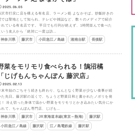
2025.06.05
藤沢市打戻に店を構える有名店、ラーメン処 よなかそば。炒飯好きの
間では聖地として知られ、テレビや雑誌など、数々のメディアで紹介
されている有名店です。 平日でも行列が絶えず、1時間並んで食べた
という友人から「絶対に一度は訪...
神奈川県
藤沢市
小田急江ノ島線
湘南台駅
長後駅
野菜をモリモリ食べられる！鵠沼橘
「じげもんちゃんぽん 藤沢店」
2025.02.13
年末年始のごちそう続きも終わり、なんとなく野菜が少ない食事が続
いた先日。藤沢駅の近くで、ちょうど野菜日和と書かれたノボリを発
見！ 冷え切った身体で温かい野菜をモリモリとかき込みたい気分にか
られて、ちゃんぽん専門店、じげも...
神奈川県
藤沢市
JR東海道本線(東京～熱海)
藤沢駅
小田急江ノ島線
藤沢駅
江ノ島電鉄線
藤沢駅