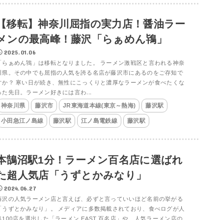
【移転】神奈川屈指の実力店！醤油ラー
メンの最高峰！藤沢「らぁめん鴇」
2025.01.06
「らぁめん鴇」は移転となりました。 ラーメン激戦区と言われる神奈
川県。その中でも屈指の人気を誇る名店が藤沢市にあるのをご存知で
すか？ 寒い日が続き、無性にこっくりと濃厚なラーメンが食べたくな
った先日。ラーメン好きには言わ...
神奈川県
藤沢市
JR東海道本線(東京～熱海)
藤沢駅
小田急江ノ島線
藤沢駅
江ノ島電鉄線
藤沢駅
本鵠沼駅1分！ラーメン百名店に選ばれ
た超人気店「うずとかみなり」
2024.06.27
藤沢の人気ラーメン店と言えば、必ずと言っていいほど名前の挙がる
「うずとかみなり」。 メディアに多数掲載されており、食べログが人
気100店を選出した「ラーメン EAST 百名店」や、人気ラーメン店の