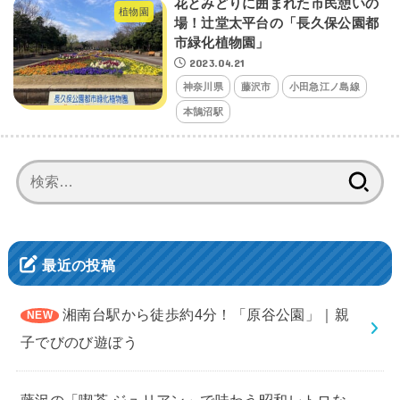
花とみどりに囲まれた市民憩いの
植物園
場！辻堂太平台の「長久保公園都
市緑化植物園」
2023.04.21
神奈川県
藤沢市
小田急江ノ島線
本鵠沼駅
検
索:
最近の投稿
湘南台駅から徒歩約4分！「原谷公園」｜親
子でびのび遊ぼう
藤沢の「喫茶 ジュリアン」で味わう昭和レトロな