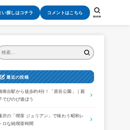
まい探しはコチラ
コメントはこちら
SEARCH
検
索:
最近の投稿
湘南台駅から徒歩約4分！「原谷公園」｜親
子でびのび遊ぼう
藤沢の「喫茶 ジュリアン」で味わう昭和レ
トロな純喫茶時間