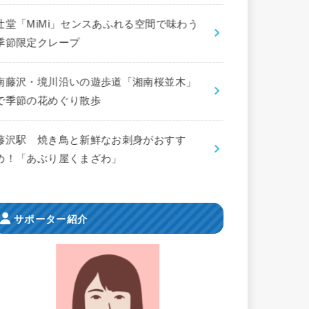
辻堂「MiMi」センスあふれる空間で味わう
季節限定クレープ
南藤沢・境川沿いの遊歩道「湘南桜並木」
で季節の花めぐり散歩
藤沢駅 焼き鳥と新鮮なお刺身がおすす
め！「あぶり屋くまざわ」
サポーター紹介