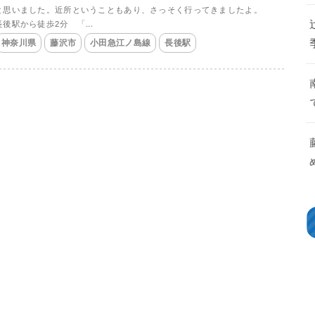
と思いました。近所ということもあり、さっそく行ってきましたよ。
長後駅から徒歩2分 「...
神奈川県
藤沢市
小田急江ノ島線
長後駅