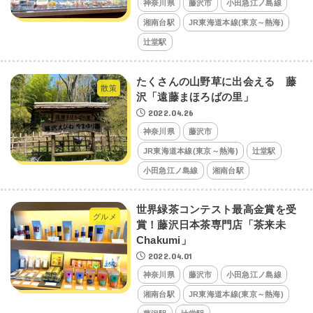
神奈川県
藤沢市
小田急江ノ島線
湘南台駅
JR東海道本線(東京～熱海)
辻堂駅
たくさんの山野草に出会える 藤
散策
沢「遠藤まほろばの里」
2022.04.26
神奈川県
藤沢市
JR東海道本線(東京～熱海)
辻堂駅
小田急江ノ島線
湘南台駅
世界緑茶コンテスト最高金賞を受
グルメ
賞！藤沢日本茶専門店「茶来未
Chakumi」
2022.04.01
神奈川県
藤沢市
小田急江ノ島線
湘南台駅
JR東海道本線(東京～熱海)