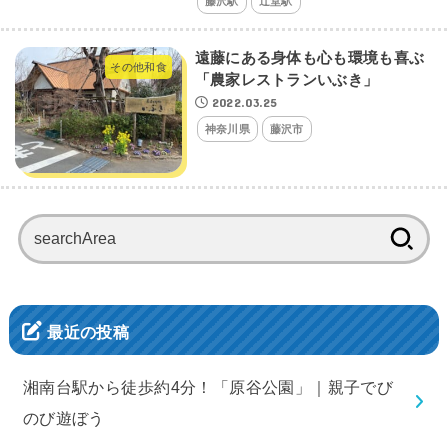
藤沢駅
辻堂駅
遠藤にある身体も心も環境も喜ぶ
その他和食
「農家レストランいぶき」
2022.03.25
神奈川県
藤沢市
検
索:
最近の投稿
湘南台駅から徒歩約4分！「原谷公園」｜親子でび
のび遊ぼう