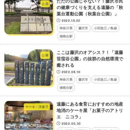
ただの公園じゃない？！藤沢市民
公園
の健康づくりを支える遠藤の「秋
葉台運動公園（秋葉台公園）」
2022.10.22
神奈川県
藤沢市
小田急江ノ島線
湘南台駅
ここは藤沢のオアシス？！「遠藤
公園
笹窪谷公園」の抜群の自然環境で
癒される
2022.08.10
神奈川県
藤沢市
小田急江ノ島線
湘南台駅
遠藤にある食育におすすめの地産
ケーキ・洋菓子
地消のケーキ屋「お菓子のアトリ
エ ニコラ」
2022.05.30