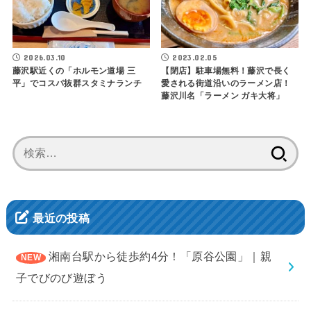
2026.03.10
2023.02.05
藤沢駅近くの「ホルモン道場 三
【閉店】駐車場無料！藤沢で長く
平」でコスパ抜群スタミナランチ
愛される街道沿いのラーメン店！
藤沢川名「ラーメン ガキ大将」
検
索:
最近の投稿
湘南台駅から徒歩約4分！「原谷公園」｜親
子でびのび遊ぼう