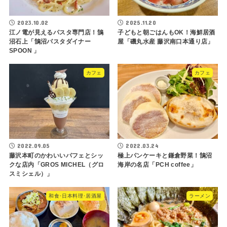
2023.10.02
2025.11.20
江ノ電が見えるパスタ専門店！鵠
子どもと朝ごはんもOK！海鮮居酒
沼石上「鵠沼パスタダイナー
屋「磯丸水産 藤沢南口本通り店」
SPOON 」
カフェ
カフェ
2022.09.05
2022.03.24
藤沢本町のかわいいパフェとシッ
極上パンケーキと鎌倉野菜！鵠沼
クな店内「GROS MICHEL（グロ
海岸の名店「PCH coffee」
スミシェル）」
和食･日本料理･居酒屋
ラーメン