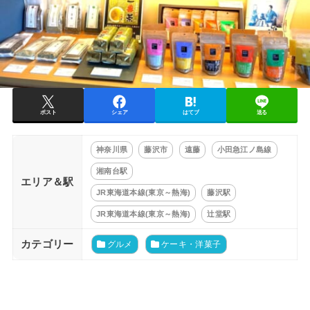
ポスト
シェア
はてブ
送る
神奈川県
藤沢市
遠藤
小田急江ノ島線
湘南台駅
エリア＆駅
JR東海道本線(東京～熱海)
藤沢駅
JR東海道本線(東京～熱海)
辻堂駅
カテゴリー
グルメ
ケーキ・洋菓子