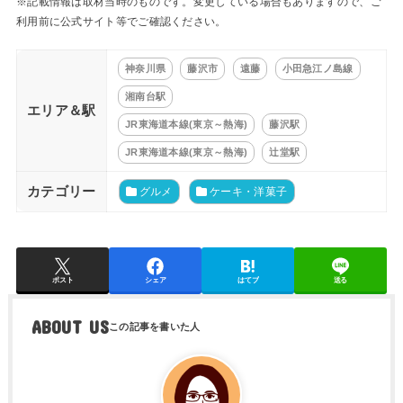
※記載情報は取材当時のものです。変更している場合もありますので、ご
利用前に公式サイト等でご確認ください。
神奈川県
藤沢市
遠藤
小田急江ノ島線
湘南台駅
エリア＆駅
JR東海道本線(東京～熱海)
藤沢駅
JR東海道本線(東京～熱海)
辻堂駅
カテゴリー
グルメ
ケーキ・洋菓子
ポスト
シェア
はてブ
送る
ABOUT US