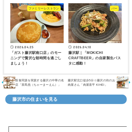
ファミリーレストラン
バー
2026.04.25
2026.04.10
「ガスト藤沢駅南口店」のモー
藤沢駅｜「MOKICHI
ニングで贅沢な朝時間を過ごし
CRAFTBEER」の自家製生パス
ましょう！
タに感動！
医食同源を実践する藤沢の中華の名
藤沢駅北口徒歩5分☆藤沢の街のお
店「茶馬燕（ちゃーまーえん）」
肉屋さん「肉屋喜平 KIHEI」
藤沢市の住まいを見る