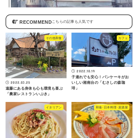
RECOMMEND
その他和食
カフェ
2022.10.19
子連れでも安心！パンケーキがお
2022.03.25
いしい湘南台の「むさしの森珈
琲」
遠藤にある身体も心も環境も喜ぶ
「農家レストランいぶき」
イタリアン
和食･日本料理･居酒屋