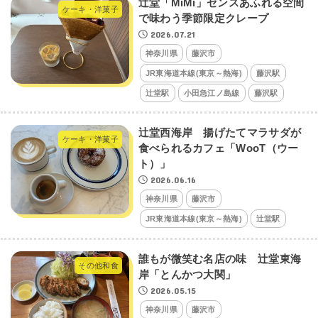
辻堂「MiMi」センスあふれる空間
ケーキ・洋菓子
で味わう季節限定クレープ
2026.07.21
神奈川県
藤沢市
JR東海道本線(東京～熱海)
藤沢駅
辻堂駅
小田急江ノ島線
藤沢駅
辻堂西海岸 揚げたてマラサダが
ケーキ・洋菓子
食べられるカフェ「WooT（ウー
ト）」
2026.06.16
神奈川県
藤沢市
JR東海道本線(東京～熱海)
辻堂駅
誰もが微笑む名店の味 辻堂東海
その他和食
岸「とんかつ大関」
2026.05.15
神奈川県
藤沢市