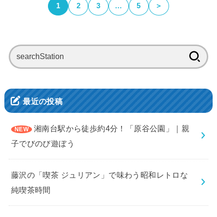
1
2
3
…
5
＞
検
索:
最近の投稿
湘南台駅から徒歩約4分！「原谷公園」｜親
子でびのび遊ぼう
藤沢の「喫茶 ジュリアン」で味わう昭和レトロな
純喫茶時間