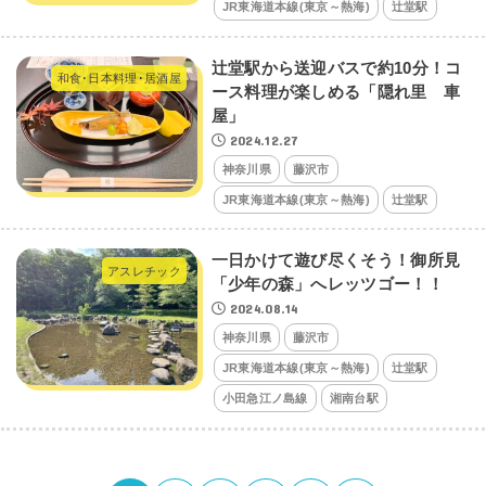
JR東海道本線(東京～熱海)
辻堂駅
辻堂駅から送迎バスで約10分！コ
和食･日本料理･居酒屋
ース料理が楽しめる「隠れ里 車
屋」
2024.12.27
神奈川県
藤沢市
JR東海道本線(東京～熱海)
辻堂駅
一日かけて遊び尽くそう！御所見
アスレチック
「少年の森」へレッツゴー！！
2024.08.14
神奈川県
藤沢市
JR東海道本線(東京～熱海)
辻堂駅
小田急江ノ島線
湘南台駅