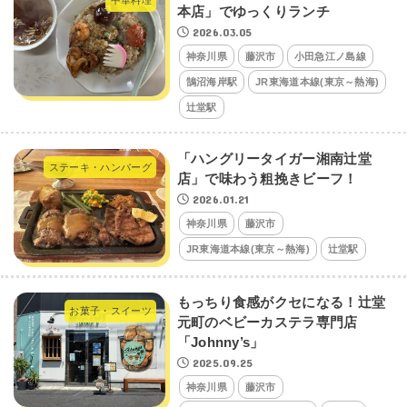
中華料理
本店」でゆっくりランチ
2026.03.05
神奈川県
藤沢市
小田急江ノ島線
鵠沼海岸駅
JR東海道本線(東京～熱海)
辻堂駅
「ハングリータイガー湘南辻堂
ステーキ・ハンバーグ
店」で味わう粗挽きビーフ！
2026.01.21
神奈川県
藤沢市
JR東海道本線(東京～熱海)
辻堂駅
もっちり食感がクセになる！辻堂
お菓子・スイーツ
元町のベビーカステラ専門店
「Johnny’s」
2025.09.25
神奈川県
藤沢市