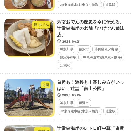
JR東海道本線(東京～熱海)
辻堂駅
湘南おでんの歴史を今に伝える、
鍋･おでん
辻堂東海岸の老舗「ひげでん姉妹
店」
2026.04.21
神奈川県
藤沢市
小田急江ノ島線
鵠沼海岸駅
JR東海道本線(東京～熱海)
辻堂駅
自然も！遊具も！楽しみ方がいっ
公園
ぱい！辻堂「南山公園」
2026.03.26
神奈川県
藤沢市
JR東海道本線(東京～熱海)
辻堂駅
辻堂東海岸のレトロ町中華「東豊