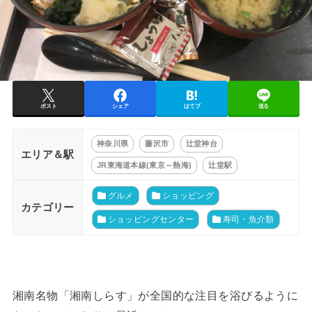
ポスト
シェア
はてブ
送る
神奈川県
藤沢市
辻堂神台
エリア＆駅
JR東海道本線(東京～熱海)
辻堂駅
グルメ
ショッピング
カテゴリー
ショッピングセンター
寿司・魚介類
湘南名物「湘南しらす」が全国的な注目を浴びるように