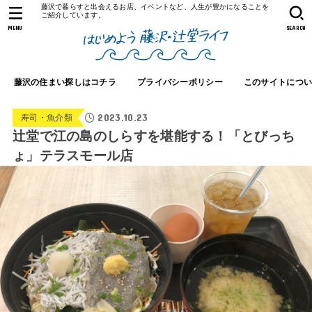
藤沢で暮らすと出会えるお店、イベントなど、人生が豊かになることを
ご紹介しています。
MENU
SEARCH
藤沢の住まい探しはコチラ
プライバシーポリシー
このサイトにつ
2023.10.23
寿司・魚介類
辻堂で江の島のしらすを堪能する！「とびっち
ょ」テラスモール店