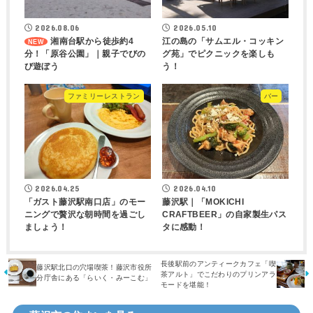
2026.08.06
2026.05.10
湘南台駅から徒歩約4
江の島の「サムエル・コッキン
分！「原谷公園」｜親子でびの
グ苑」でピクニックを楽しも
び遊ぼう
う！
ファミリーレストラン
バー
2026.04.25
2026.04.10
「ガスト藤沢駅南口店」のモー
藤沢駅｜「MOKICHI
ニングで贅沢な朝時間を過ごし
CRAFTBEER」の自家製生パス
ましょう！
タに感動！
長後駅前のアンティークカフェ「喫
藤沢駅北口の穴場喫茶！藤沢市役所
茶アルト」でこだわりのプリンアラ
分庁舎にある「らいく・みーこむ」
モードを堪能！