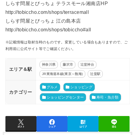
しらす問屋とびっちょ テラスモール湘南店HP
http://tobiccho.com/shops/terracemall
しらす問屋とびっちょ 江の島本店
http://tobiccho.com/shops/tobiccho#all
※記載情報は取材当時のものです。変更している場合もありますので、ご
利用前に公式サイト等でご確認ください。
神奈川県
藤沢市
辻堂神台
エリア＆駅
JR東海道本線(東京～熱海)
辻堂駅
グルメ
ショッピング
カテゴリー
ショッピングセンター
寿司・魚介類
ポスト
シェア
はてブ
送る