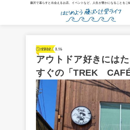
藤沢で暮らすと出会えるお店、イベントなど、人生が豊かになることをご
2022.08.16
カフェ
アウトドア好きにはた
すぐの「TREK CAF