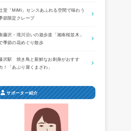
辻堂「MiMi」センスあふれる空間で味わう
季節限定クレープ
南藤沢・境川沿いの遊歩道「湘南桜並木」
で季節の花めぐり散歩
藤沢駅 焼き鳥と新鮮なお刺身がおすす
め！「あぶり屋くまざわ」
サポーター紹介