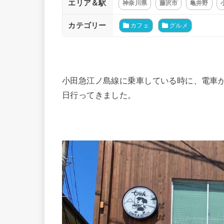
エリア＆駅
神奈川県
藤沢市
亀井野
カテゴリー
カフェ
グルメ
小田急江ノ島線に乗車している時に、電車
日行ってきました。