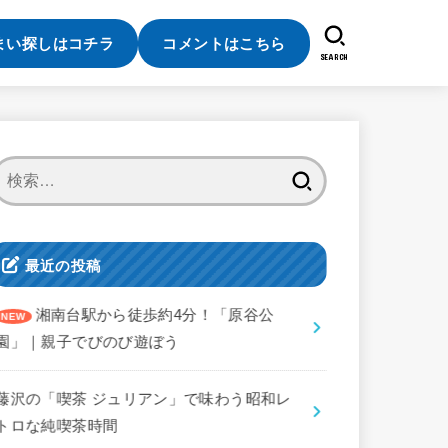
まい探しはコチラ
コメントはこちら
SEARCH
検
索:
最近の投稿
湘南台駅から徒歩約4分！「原谷公
園」｜親子でびのび遊ぼう
藤沢の「喫茶 ジュリアン」で味わう昭和レ
トロな純喫茶時間