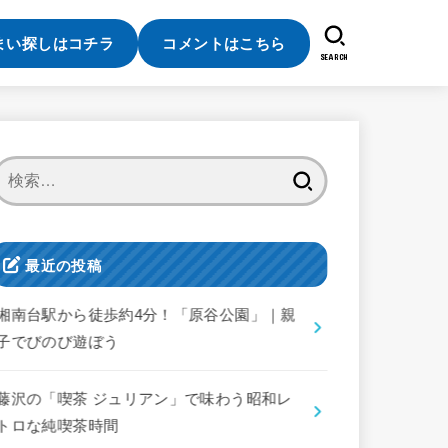
まい探しはコチラ
コメントはこちら
SEARCH
検
索:
最近の投稿
湘南台駅から徒歩約4分！「原谷公園」｜親
子でびのび遊ぼう
藤沢の「喫茶 ジュリアン」で味わう昭和レ
トロな純喫茶時間