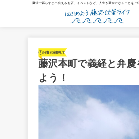
藤沢で暮らすと出会えるお店、イベントなど、人生が豊かになることをご
2022.09.11
お寺・神社
藤沢本町で義経と弁慶
よう！