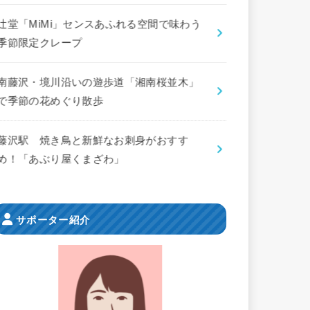
辻堂「MiMi」センスあふれる空間で味わう
季節限定クレープ
南藤沢・境川沿いの遊歩道「湘南桜並木」
で季節の花めぐり散歩
藤沢駅 焼き鳥と新鮮なお刺身がおすす
め！「あぶり屋くまざわ」
サポーター紹介