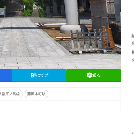
はてブ
送る
田急江ノ島線
藤沢本町駅