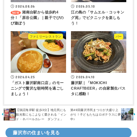
2026.08.06
2026.05.10
湘南台駅から徒歩約4
江の島の「サムエル・コッキン
分！「原谷公園」｜親子でびの
グ苑」でピクニックを楽しも
び遊ぼう
う！
ファミリーレストラン
バー
2026.04.25
2026.04.10
「ガスト藤沢駅南口店」のモー
藤沢駅｜「MOKICHI
ニングで贅沢な朝時間を過ごし
CRAFTBEER」の自家製生パス
ましょう！
タに感動！
【鵠沼海岸駅 徒歩3分】地元民にも
第49回藤沢市民まつりが大盛り上
観光客にもこよなく愛される「イン
がり！子どもたちはロボテラスに夢
ド・ネパールカレー ダンフェ」
中♪
藤沢市の住まいを見る