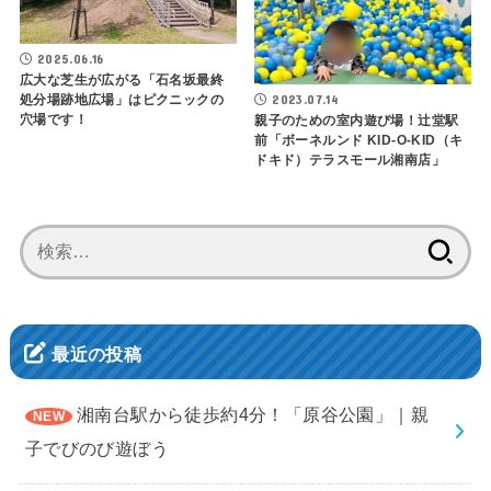
2025.06.16
広大な芝生が広がる「石名坂最終
2023.07.14
処分場跡地広場」はピクニックの
穴場です！
親子のための室内遊び場！辻堂駅
前「ボーネルンド KID-O-KID（キ
ドキド）テラスモール湘南店」
検
索:
最近の投稿
湘南台駅から徒歩約4分！「原谷公園」｜親
子でびのび遊ぼう