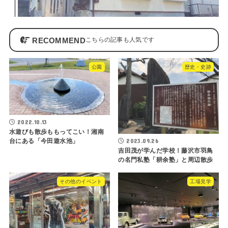
RECOMMEND
公園
歴史・史跡
2022.10.13
水遊びも散歩ももってこい！湘南
2023.09.26
台にある「今田遊水池」
吉田茂が学んだ学校！藤沢市羽鳥
の名門私塾「耕余塾」と周辺散歩
その他のイベント
工場見学