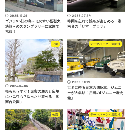
2025.12.21
2022.07.29
ゴジラVS江の島－えのすい怪獣大
時間を忘れて誰もが楽しめる！湘
決戦－のスタンプラリーに家族で
南台の「いすゞプラザ」
挑戦！
公園
テーマパーク・遊園地
2022.08.19
2023.03.06
世界に誇る日本の四駆車、ジムニ
桜ももうすぐ！充実の遊具と広場
ーが大集結！用田の｢ジムニー歴史
にハニワも？ゆったり遊べる「湘
館｣
南台公園」
公園
テーマパーク・遊園地