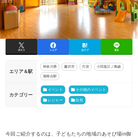
ポスト
シェア
はてブ
送る
神奈川県
藤沢市
打戻
小田急江ノ島線
エリア＆駅
湘南台駅
イベント
その他のイベント
カテゴリー
レジャー
自然
今回ご紹介するのは、子どもたちの地域のあそび場in御