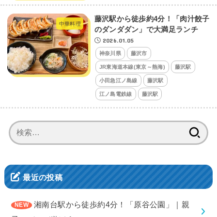
藤沢駅から徒歩約4分！「肉汁餃子
中華料理
のダンダダン」で大満足ランチ
2026.01.05
神奈川県
藤沢市
JR東海道本線(東京～熱海)
藤沢駅
小田急江ノ島線
藤沢駅
江ノ島電鉄線
藤沢駅
検
索:
最近の投稿
湘南台駅から徒歩約4分！「原谷公園」｜親