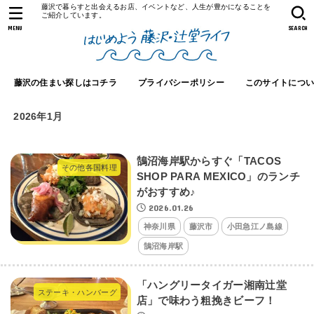
藤沢で暮らすと出会えるお店、イベントなど、人生が豊かになることを
ご紹介しています。
MENU
SEARCH
藤沢の住まい探しはコチラ
プライバシーポリシー
このサイトにつ
2026年1月
鵠沼海岸駅からすぐ「TACOS
その他各国料理
SHOP PARA MEXICO」のランチ
がおすすめ♪
2026.01.26
神奈川県
藤沢市
小田急江ノ島線
鵠沼海岸駅
「ハングリータイガー湘南辻堂
ステーキ・ハンバーグ
店」で味わう粗挽きビーフ！