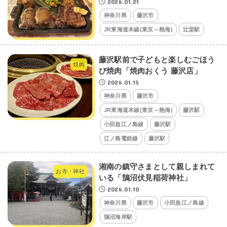
2026.01.21
神奈川県
藤沢市
JR東海道本線(東京～熱海)
辻堂駅
藤沢駅前で子どもと楽しむごほう
焼肉
び焼肉「焼肉おくう 藤沢店」
2026.01.15
神奈川県
藤沢市
JR東海道本線(東京～熱海)
藤沢駅
小田急江ノ島線
藤沢駅
江ノ島電鉄線
藤沢駅
湘南の鎮守さまとして親しまれて
お寺・神社
いる「鵠沼伏見稲荷神社」
2026.01.10
神奈川県
藤沢市
小田急江ノ島線
鵠沼海岸駅