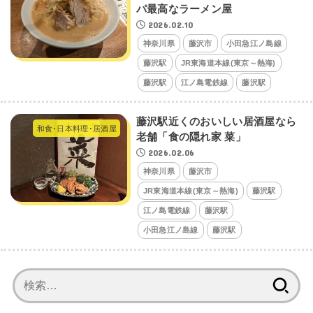
パ最高なラーメン屋
2026.02.10
神奈川県
藤沢市
小田急江ノ島線
藤沢駅
JR東海道本線(東京～熱海)
藤沢駅
江ノ島電鉄線
藤沢駅
藤沢駅近くのおいしい居酒屋なら
和食･日本料理･居酒屋
老舗「食の隠れ家 菜」
2026.02.06
神奈川県
藤沢市
JR東海道本線(東京～熱海)
藤沢駅
江ノ島電鉄線
藤沢駅
小田急江ノ島線
藤沢駅
検
索: