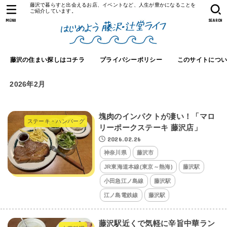
藤沢で暮らすと出会えるお店、イベントなど、人生が豊かになることを
ご紹介しています。
MENU
SEARCH
藤沢の住まい探しはコチラ
プライバシーポリシー
このサイトにつ
2026年2月
塊肉のインパクトが凄い！「マロ
ステーキ・ハンバーグ
リーポークステーキ 藤沢店」
2026.02.26
神奈川県
藤沢市
JR東海道本線(東京～熱海)
藤沢駅
小田急江ノ島線
藤沢駅
江ノ島電鉄線
藤沢駅
藤沢駅近くで気軽に辛旨中華ラン