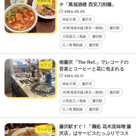
中華料理
チ「萬福酒楼 西安刀削麺」
2026.02.20
神奈川県
藤沢市
JR東海道本線(東京～熱海)
藤沢駅
小田急江ノ島線
藤沢駅
江ノ島電鉄線
藤沢駅
南藤沢「The Ref.」でレコードの
カフェ
音楽とコーヒーと花に包まれる
2026.02.17
神奈川県
藤沢市
JR東海道本線(東京～熱海)
藤沢駅
小田急江ノ島線
藤沢駅
江ノ島電鉄線
藤沢駅
藤沢駅すぐ！「麺処 花木流味噌 藤
ラーメン
沢店」はサービスたっぷりでコス