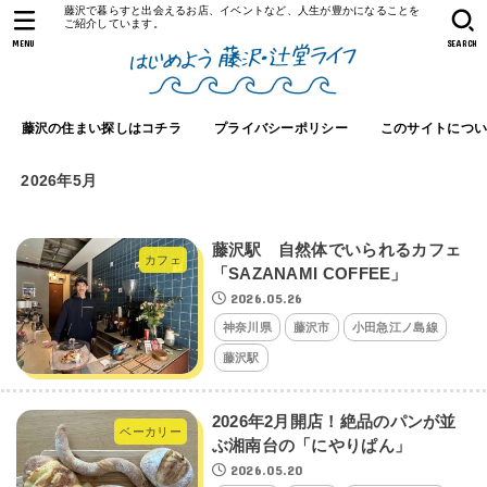
藤沢で暮らすと出会えるお店、イベントなど、人生が豊かになることを
ご紹介しています。
MENU
SEARCH
藤沢の住まい探しはコチラ
プライバシーポリシー
このサイトにつ
2026年5月
藤沢駅 自然体でいられるカフェ
カフェ
「SAZANAMI COFFEE」
2026.05.26
神奈川県
藤沢市
小田急江ノ島線
藤沢駅
2026年2月開店！絶品のパンが並
ベーカリー
ぶ湘南台の「にやりぱん」
2026.05.20