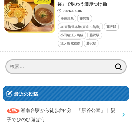
ラーメン
裕」で味わう濃厚つけ麺
2026.05.06
神奈川県
藤沢市
JR東海道本線(東京～熱海)
藤沢駅
小田急江ノ島線
藤沢駅
江ノ島電鉄線
藤沢駅
検
索:
最近の投稿
湘南台駅から徒歩約4分！「原谷公園」｜親
子でびのび遊ぼう