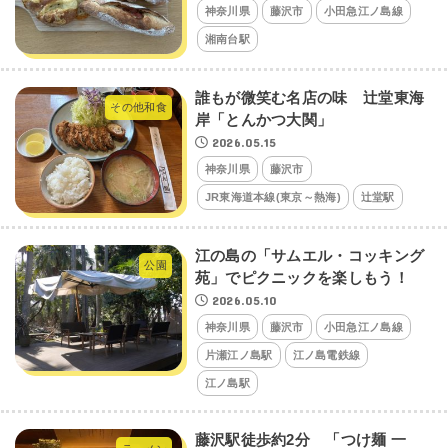
神奈川県
藤沢市
小田急江ノ島線
湘南台駅
誰もが微笑む名店の味 辻堂東海
その他和食
岸「とんかつ大関」
2026.05.15
神奈川県
藤沢市
JR東海道本線(東京～熱海)
辻堂駅
江の島の「サムエル・コッキング
公園
苑」でピクニックを楽しもう！
2026.05.10
神奈川県
藤沢市
小田急江ノ島線
片瀬江ノ島駅
江ノ島電鉄線
江ノ島駅
藤沢駅徒歩約2分 「つけ麺 一