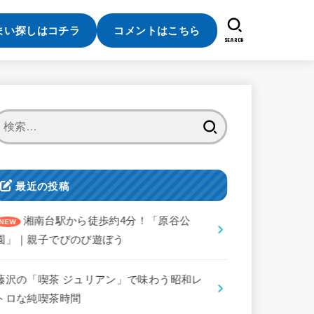
まい探しはコチラ
コメントはこちら
SEARCH
検
索:
最近の投稿
湘南台駅から徒歩約4分！「原谷公
園」｜親子でびのび遊ぼう
藤沢の「喫茶 ジュリアン」で味わう昭和レ
トロな純喫茶時間