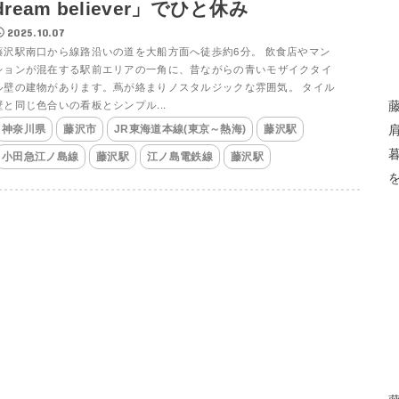
dream believer」でひと休み
2025.10.07
藤沢駅南口から線路沿いの道を大船方面へ徒歩約6分。 飲食店やマン
ションが混在する駅前エリアの一角に、昔ながらの青いモザイクタイ
ル壁の建物があります。蔦が絡まりノスタルジックな雰囲気。 タイル
壁と同じ色合いの看板とシンプル...
神奈川県
藤沢市
JR東海道本線(東京～熱海)
藤沢駅
小田急江ノ島線
藤沢駅
江ノ島電鉄線
藤沢駅