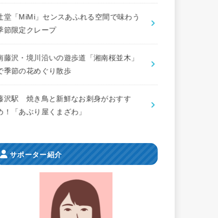
辻堂「MiMi」センスあふれる空間で味わう
季節限定クレープ
南藤沢・境川沿いの遊歩道「湘南桜並木」
で季節の花めぐり散歩
藤沢駅 焼き鳥と新鮮なお刺身がおすす
め！「あぶり屋くまざわ」
サポーター紹介