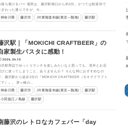
の落ち着けるバー 場所は、藤沢駅南口から約3分。かつては歓楽街で
にぎわった通りですが、今...
神奈川県
藤沢市
JR東海道本線(東京～熱海)
藤沢駅
藤沢駅｜「MOKICHI CRAFTBEER」の
自家製生パスタに感動！
2026.04.10
藤沢駅周辺でゆっくりランチを楽しみたいなと思っても、意外とお店
選びに迷ってしまうこと、ありませんか？ そんな時におすすめなの
が、藤沢駅から徒歩3分の『MOKICHI CRAFTBEER（モキチクラフト
ビア）』。 茅ヶ崎の...
神奈川県
藤沢市
JR東海道本線(東京～熱海)
藤沢駅
小田急江ノ島線
藤沢駅
南藤沢のレトロなカフェバー「day