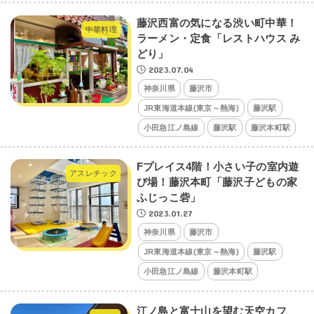
藤沢西富の気になる渋い町中華！
中華料理
ラーメン・定食「レストハウス み
どり」
2023.07.04
神奈川県
藤沢市
JR東海道本線(東京～熱海)
藤沢駅
小田急江ノ島線
藤沢駅
藤沢本町駅
Fプレイス4階！小さい子の室内遊
アスレチック
び場！藤沢本町「藤沢子どもの家
ふじっこ砦」
2023.01.27
神奈川県
藤沢市
JR東海道本線(東京～熱海)
藤沢駅
小田急江ノ島線
藤沢本町駅
江ノ島と富士山を望む天空カフ