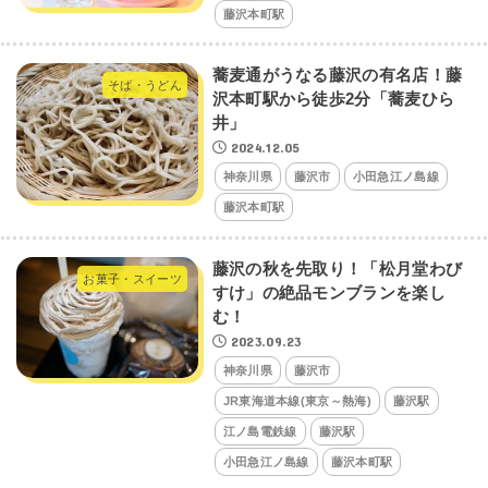
藤沢本町駅
蕎麦通がうなる藤沢の有名店！藤
そば・うどん
沢本町駅から徒歩2分「蕎麦ひら
井」
2024.12.05
神奈川県
藤沢市
小田急江ノ島線
藤沢本町駅
藤沢の秋を先取り！「松月堂わび
お菓子・スイーツ
すけ」の絶品モンブランを楽し
む！
2023.09.23
神奈川県
藤沢市
JR東海道本線(東京～熱海)
藤沢駅
江ノ島電鉄線
藤沢駅
小田急江ノ島線
藤沢本町駅