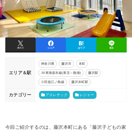
ポスト
シェア
はてブ
送る
神奈川県
藤沢市
本町
エリア＆駅
JR東海道本線(東京～熱海)
藤沢駅
小田急江ノ島線
藤沢本町駅
カテゴリー
アスレチック
レジャー
今回ご紹介するのは、藤沢本町にある「藤沢子どもの家