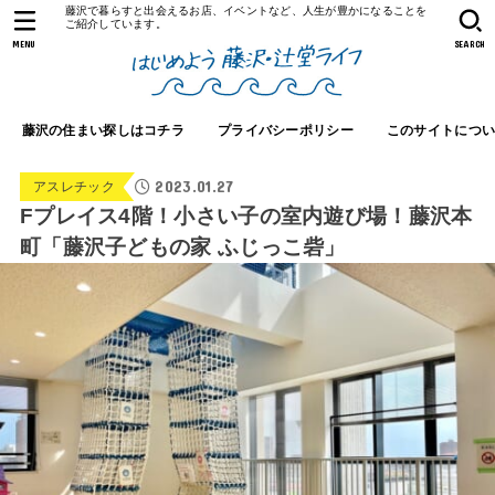
藤沢で暮らすと出会えるお店、イベントなど、人生が豊かになることを
ご紹介しています。
MENU
SEARCH
藤沢の住まい探しはコチラ
プライバシーポリシー
このサイトにつ
2023.01.27
アスレチック
Fプレイス4階！小さい子の室内遊び場！藤沢本
町「藤沢子どもの家 ふじっこ砦」