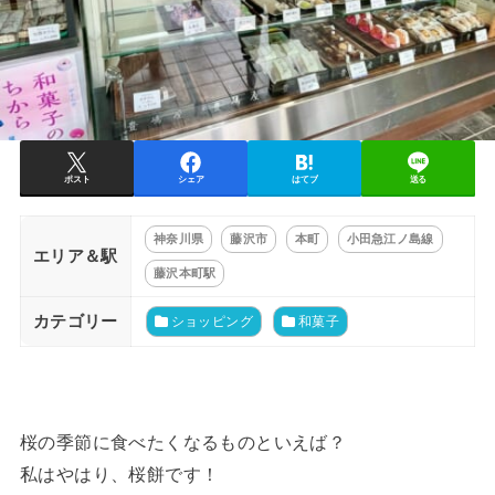
ポスト
シェア
はてブ
送る
神奈川県
藤沢市
本町
小田急江ノ島線
エリア＆駅
藤沢本町駅
カテゴリー
ショッピング
和菓子
桜の季節に食べたくなるものといえば？
私はやはり、桜餅です！