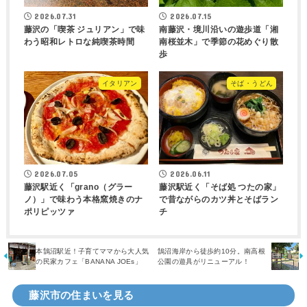
2026.07.31
2026.07.15
藤沢の「喫茶 ジュリアン」で味
南藤沢・境川沿いの遊歩道「湘
わう昭和レトロな純喫茶時間
南桜並木」で季節の花めぐり散
歩
イタリアン
そば・うどん
2026.07.05
2026.06.11
藤沢駅近く「grano（グラー
藤沢駅近く「そば処 つたの家」
ノ）」で味わう本格窯焼きのナ
で昔ながらのカツ丼とそばラン
ポリピッツァ
チ
本鵠沼駅近！子育てママから大人気
鵠沼海岸から徒歩約10分。南高根
の民家カフェ「BANANA JOEs」
公園の遊具がリニューアル！
藤沢市の住まいを見る