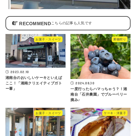
RECOMMEND
お菓子・スイーツ
果物狩り
2023.02.10
湘南台のおいしいケーキといえば
2024.08.30
ここ！「湘南クリエイティブガト
ー葦」
一度行ったらハマっちゃう？！湘
南台「石井農園」でブルーベリー
摘み♪
お菓子・スイーツ
ケーキ・洋菓子