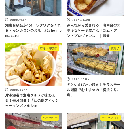
2022.11.09
2024.05.28
湘南台駅徒歩4分！ワクワクをくれ
みんなから愛される、湘南台のス
るトゥンカロンのお店「#2cho-me
テキなケーキ屋さん「コム・ア
macaron」
ン・プロヴァンス」｜高倉
市場・即売所
和菓子
2023.01.06
冬といえばたい焼き！テラスモー
2022.06.17
ル湘南でおすすめの「横浜くりこ
庵」
片瀬漁港で湘南グルメが味わえ
る！毎月開催！「江の島フィッシ
ャーマンズマルシェ」
ベーカリー
テイクアウト