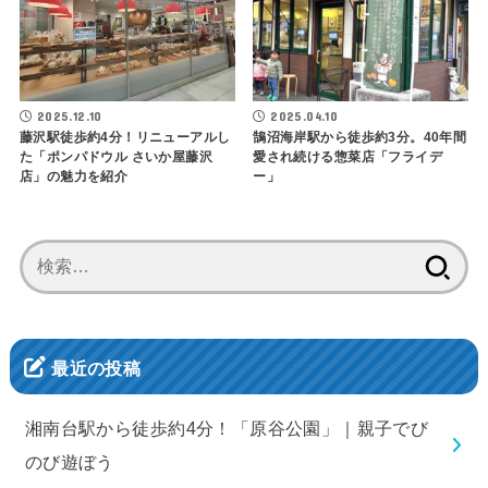
2025.12.10
2025.04.10
藤沢駅徒歩約4分！リニューアルし
鵠沼海岸駅から徒歩約3分。40年間
た「ポンパドウル さいか屋藤沢
愛され続ける惣菜店「フライデ
店」の魅力を紹介
ー」
検
索:
最近の投稿
湘南台駅から徒歩約4分！「原谷公園」｜親子でび
のび遊ぼう