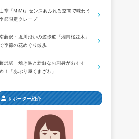
辻堂「MiMi」センスあふれる空間で味わう
季節限定クレープ
南藤沢・境川沿いの遊歩道「湘南桜並木」
で季節の花めぐり散歩
藤沢駅 焼き鳥と新鮮なお刺身がおすす
め！「あぶり屋くまざわ」
サポーター紹介