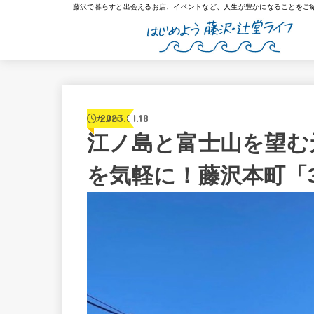
藤沢で暮らすと出会えるお店、イベントなど、人生が豊かになることをご
2023.01.18
カフェ
江ノ島と富士山を望む
を気軽に！藤沢本町「3+