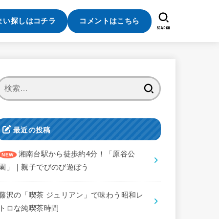
まい探しはコチラ
コメントはこちら
SEARCH
検
索:
最近の投稿
湘南台駅から徒歩約4分！「原谷公
園」｜親子でびのび遊ぼう
藤沢の「喫茶 ジュリアン」で味わう昭和レ
トロな純喫茶時間