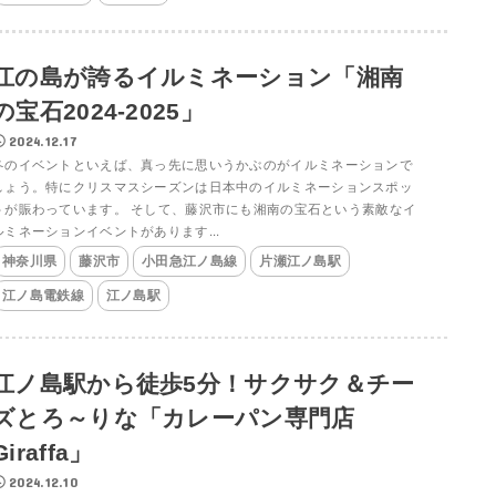
江の島が誇るイルミネーション「湘南
の宝石2024-2025」
2024.12.17
冬のイベントといえば、真っ先に思いうかぶのがイルミネーションで
しょう。特にクリスマスシーズンは日本中のイルミネーションスポッ
トが賑わっています。 そして、藤沢市にも湘南の宝石という素敵なイ
ルミネーションイベントがあります...
神奈川県
藤沢市
小田急江ノ島線
片瀬江ノ島駅
江ノ島電鉄線
江ノ島駅
江ノ島駅から徒歩5分！サクサク＆チー
ズとろ～りな「カレーパン専門店
Giraffa」
2024.12.10