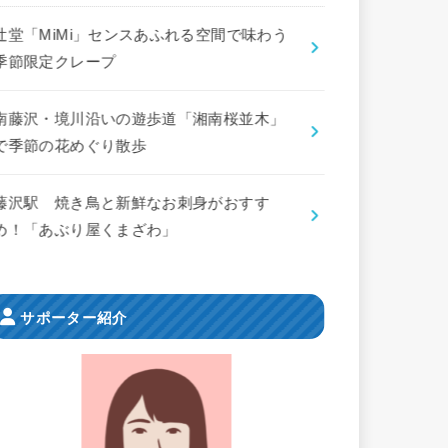
辻堂「MiMi」センスあふれる空間で味わう
季節限定クレープ
南藤沢・境川沿いの遊歩道「湘南桜並木」
で季節の花めぐり散歩
藤沢駅 焼き鳥と新鮮なお刺身がおすす
め！「あぶり屋くまざわ」
サポーター紹介