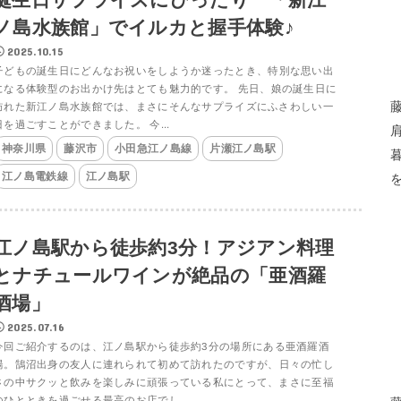
ノ島水族館」でイルカと握手体験♪
2025.10.15
子どもの誕生日にどんなお祝いをしようか迷ったとき、特別な思い出
になる体験型のお出かけ先はとても魅力的です。 先日、娘の誕生日に
訪れた新江ノ島水族館では、まさにそんなサプライズにふさわしい一
日を過ごすことができました。 今...
神奈川県
藤沢市
小田急江ノ島線
片瀬江ノ島駅
江ノ島電鉄線
江ノ島駅
江ノ島駅から徒歩約3分！アジアン料理
とナチュールワインが絶品の「亜酒羅
酒場」
2025.07.16
今回ご紹介するのは、江ノ島駅から徒歩約3分の場所にある亜酒羅酒
場。鵠沼出身の友人に連れられて初めて訪れたのですが、日々の忙し
さの中サクッと飲みを楽しみに頑張っている私にとって、まさに至福
のひとときを過ごせる最高のお店でし...