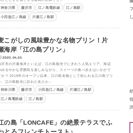
神奈川県
藤沢市
江ノ島電鉄線
江ノ島駅
小田急江ノ島線
片瀬江ノ島駅
麦こがしの風味豊かな名物プリン！片
瀬海岸「江の島プリン」
2025.04.05
藤沢市の片瀬海岸といえば、江の島観光でにぎわう人気エリア。海辺
のゆるやかな雰囲気を楽しみながら、スイーツの食べ歩きはいかがで
すか？ 2019年のオープン以来、江の島名物として知られる江の島プリ
ン。江の島観光に訪れた友人か...
神奈川県
藤沢市
小田急江ノ島線
片瀬江ノ島駅
江ノ島電鉄線
江ノ島駅
江の島「LONCAFE」の絶景テラスでふ
わとろフレンチトースト♪