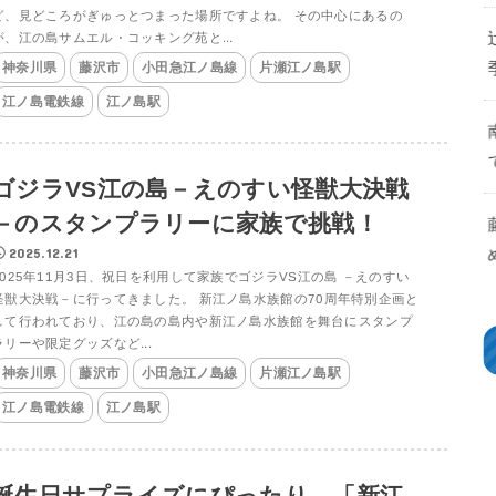
ど、見どころがぎゅっとつまった場所ですよね。 その中心にあるの
が、江の島サムエル・コッキング苑と...
神奈川県
藤沢市
小田急江ノ島線
片瀬江ノ島駅
江ノ島電鉄線
江ノ島駅
ゴジラVS江の島－えのすい怪獣大決戦
－のスタンプラリーに家族で挑戦！
2025.12.21
2025年11月3日、祝日を利用して家族でゴジラVS江の島 －えのすい
怪獣大決戦－に行ってきました。 新江ノ島水族館の70周年特別企画と
して行われており、江の島の島内や新江ノ島水族館を舞台にスタンプ
ラリーや限定グッズなど...
神奈川県
藤沢市
小田急江ノ島線
片瀬江ノ島駅
江ノ島電鉄線
江ノ島駅
誕生日サプライズにぴったり 「新江