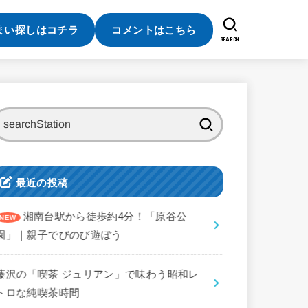
まい探しはコチラ
コメントはこちら
SEARCH
検
索:
最近の投稿
湘南台駅から徒歩約4分！「原谷公
園」｜親子でびのび遊ぼう
藤沢の「喫茶 ジュリアン」で味わう昭和レ
トロな純喫茶時間