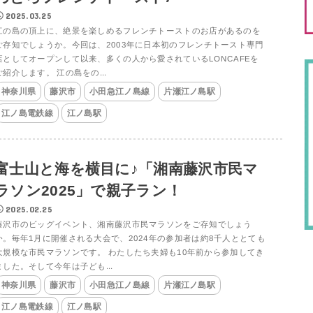
2025.03.25
江の島の頂上に、絶景を楽しめるフレンチトーストのお店があるのを
ご存知でしょうか。今回は、2003年に日本初のフレンチトースト専門
店としてオープンして以来、多くの人から愛されているLONCAFEを
ご紹介します。 江の島をの...
神奈川県
藤沢市
小田急江ノ島線
片瀬江ノ島駅
江ノ島電鉄線
江ノ島駅
富士山と海を横目に♪「湘南藤沢市民マ
ラソン2025」で親子ラン！
2025.02.25
藤沢市のビッグイベント、湘南藤沢市民マラソンをご存知でしょう
か。毎年1月に開催される大会で、2024年の参加者は約8千人ととても
大規模な市民マラソンです。 わたしたち夫婦も10年前から参加してき
ました。そして今年は子ども...
神奈川県
藤沢市
小田急江ノ島線
片瀬江ノ島駅
江ノ島電鉄線
江ノ島駅