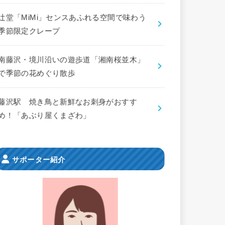
辻堂「MiMi」センスあふれる空間で味わう
季節限定クレープ
南藤沢・境川沿いの遊歩道「湘南桜並木」
で季節の花めぐり散歩
藤沢駅 焼き鳥と新鮮なお刺身がおすす
め！「あぶり屋くまざわ」
サポーター紹介