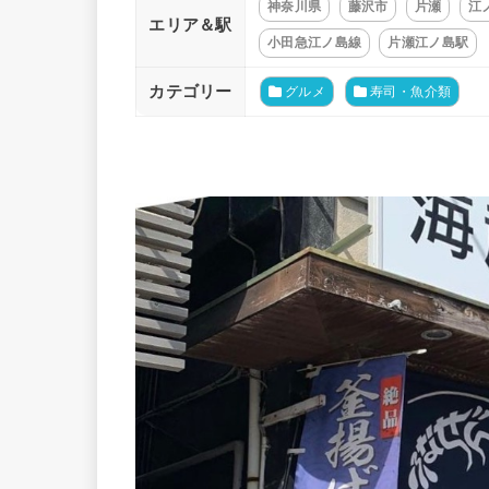
神奈川県
藤沢市
片瀬
江
エリア＆駅
小田急江ノ島線
片瀬江ノ島駅
カテゴリー
グルメ
寿司・魚介類