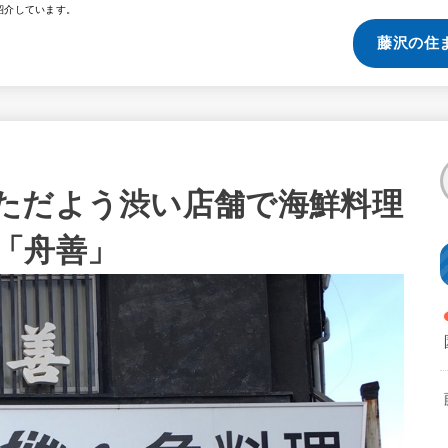
紹介しています。
藤沢の住
ただよう渋い店舗で海鮮料理
「舟善」