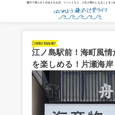
藤沢で暮らすと出会えるお店、イベントなど、人生が豊かになることをご
2023.06.07
寿司・魚介類
江ノ島駅前！海町風情
を楽しめる！片瀬海岸