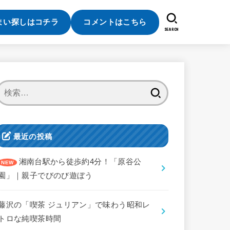
まい探しはコチラ
コメントはこちら
SEARCH
検
索:
最近の投稿
湘南台駅から徒歩約4分！「原谷公
園」｜親子でびのび遊ぼう
藤沢の「喫茶 ジュリアン」で味わう昭和レ
トロな純喫茶時間