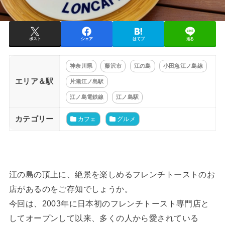
ポスト
シェア
はてブ
送る
神奈川県
藤沢市
江の島
小田急江ノ島線
エリア＆駅
片瀬江ノ島駅
江ノ島電鉄線
江ノ島駅
カテゴリー
カフェ
グルメ
江の島の頂上に、絶景を楽しめるフレンチトーストのお
店があるのをご存知でしょうか。
今回は、2003年に日本初のフレンチトースト専門店と
してオープンして以来、多くの人から愛されている