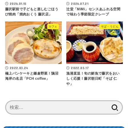
2026.01.15
2026.07.21
藤沢駅前で子どもと楽しむごほう
辻堂「MiMi」センスあふれる空間
び焼肉「焼肉おくう 藤沢店」
で味わう季節限定クレープ
カフェ
そば・うどん
2022.03.24
2022.05.17
極上パンケーキと鎌倉野菜！鵠沼
漁港直送！旬の鮮魚で藤沢をおい
海岸の名店「PCH coffee」
しく応援！藤沢朝日町「そば 仁
や」
検
索: