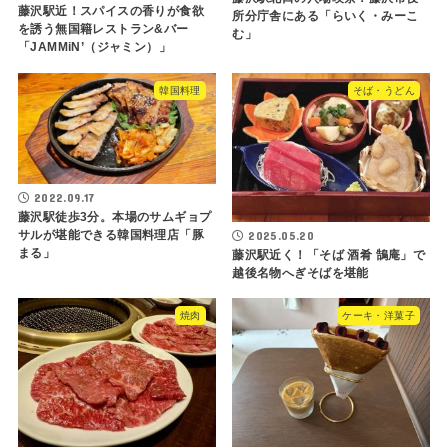
藤沢駅近！スパイスの香りが食欲
所分庁舎にある「らいく・みーこ
を誘う無国籍レストラン&バー
む」
「JAMMiN’（ジャミン）」
韓国料理
そば・うどん
2022.09.17
藤沢駅徒歩3分。本場のサムギョプ
サルが堪能できる韓国料理店「豚
2025.05.20
まる」
藤沢駅近く！「そば 酒肴 鵠庵」で
越後名物へぎそばを堪能
焼肉
ケーキ・洋菓子