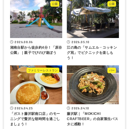
公園
公園
2026.08.06
2026.05.10
湘南台駅から徒歩約4分！「原谷
江の島の「サムエル・コッキン
公園」｜親子でびのび遊ぼう
グ苑」でピクニックを楽しも
う！
ファミリーレストラン
バー
2026.04.25
2026.04.10
「ガスト藤沢駅南口店」のモー
藤沢駅｜「MOKICHI
ニングで贅沢な朝時間を過ごし
CRAFTBEER」の自家製生パス
ましょう！
タに感動！