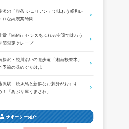
藤沢の「喫茶 ジュリアン」で味わう昭和レ
トロな純喫茶時間
辻堂「MiMi」センスあふれる空間で味わう
季節限定クレープ
南藤沢・境川沿いの遊歩道「湘南桜並木」
で季節の花めぐり散歩
藤沢駅 焼き鳥と新鮮なお刺身がおすす
め！「あぶり屋くまざわ」
サポーター紹介