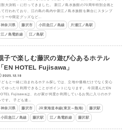
怪獣大決戦－に行ってきました。 新江ノ島水族館の70周年特別企画と
して行われており、江の島の島内や新江ノ島水族館を舞台にスタンプ
ラリーや限定グッズなど...
神奈川県
藤沢市
小田急江ノ島線
片瀬江ノ島駅
江ノ島電鉄線
江ノ島駅
親子で楽しむ藤沢の遊び心あるホテル
「EN HOTEL Fujisawa」
2025.12.18
子どもと一緒に泊まれるホテル探しでは、立地や価格だけでなく安心
してゆったり利用できることがポイントになります。 今回選んだEN
HOTEL Fujisawaは、わが家が何度か利用しているお気に入りのホテ
ルです。 子ども連...
神奈川県
藤沢市
JR東海道本線(東京～熱海)
藤沢駅
小田急江ノ島線
藤沢駅
江ノ島電鉄線
藤沢駅