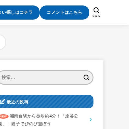
まい探しはコチラ
コメントはこちら
SEARCH
検
索:
最近の投稿
湘南台駅から徒歩約4分！「原谷公
園」｜親子でびのび遊ぼう