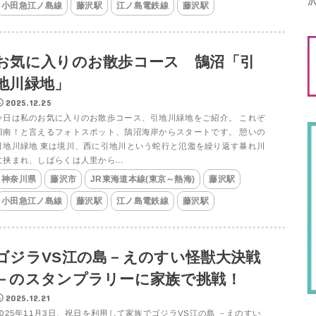
小田急江ノ島線
藤沢駅
江ノ島電鉄線
藤沢駅
お気に入りのお散歩コース 鵠沼「引
地川緑地」
2025.12.25
今日は私のお気に入りのお散歩コース、引地川緑地をご紹介。 これぞ
湘南！と言えるフォトスポット、鵠沼海岸からスタートです。 憩いの
引地川緑地 東は境川、西に引地川という蛇行と氾濫を繰り返す暴れ川
に挟まれ、しばらくは人里から...
神奈川県
藤沢市
JR東海道本線(東京～熱海)
藤沢駅
小田急江ノ島線
藤沢駅
江ノ島電鉄線
藤沢駅
ゴジラVS江の島－えのすい怪獣大決戦
－のスタンプラリーに家族で挑戦！
2025.12.21
2025年11月3日、祝日を利用して家族でゴジラVS江の島 －えのすい