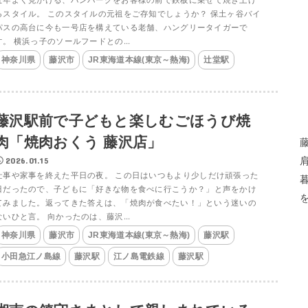
るスタイル。 このスタイルの元祖をご存知でしょうか？ 保土ヶ谷バイ
パスの高台に今も一号店を構えている老舗、ハングリータイガーで
す。 横浜っ子のソールフードとの...
神奈川県
藤沢市
JR東海道本線(東京～熱海)
辻堂駅
藤沢駅前で子どもと楽しむごほうび焼
肉「焼肉おくう 藤沢店」
2026.01.15
仕事や家事を終えた平日の夜。 この日はいつもより少しだけ頑張った
日だったので、子どもに「好きな物を食べに行こうか？」と声をかけ
てみました。返ってきた答えは、「焼肉が食べたい！」という迷いの
ないひと言。 向かったのは、藤沢...
神奈川県
藤沢市
JR東海道本線(東京～熱海)
藤沢駅
小田急江ノ島線
藤沢駅
江ノ島電鉄線
藤沢駅