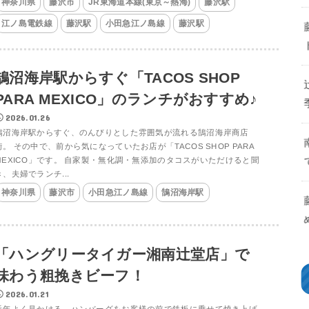
神奈川県
藤沢市
JR東海道本線(東京～熱海)
藤沢駅
江ノ島電鉄線
藤沢駅
小田急江ノ島線
藤沢駅
鵠沼海岸駅からすぐ「TACOS SHOP
PARA MEXICO」のランチがおすすめ♪
2026.01.26
鵠沼海岸駅からすぐ、のんびりとした雰囲気が流れる鵠沼海岸商店
街。 その中で、前から気になっていたお店が「TACOS SHOP PARA
MEXICO」です。 自家製・無化調・無添加のタコスがいただけると聞
き、夫婦でランチ...
神奈川県
藤沢市
小田急江ノ島線
鵠沼海岸駅
「ハングリータイガー湘南辻堂店」で
味わう粗挽きビーフ！
2026.01.21
近年よく見かける、ハンバーグをお客様の前で鉄板に乗せて焼き上げ