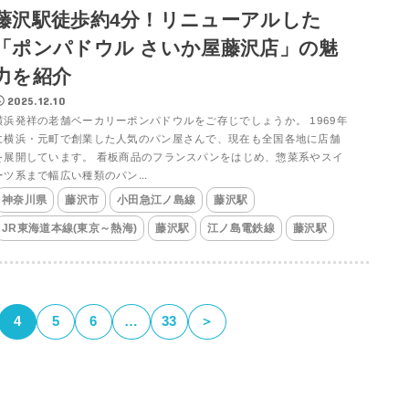
藤沢駅徒歩約4分！リニューアルした
「ポンパドウル さいか屋藤沢店」の魅
力を紹介
2025.12.10
横浜発祥の老舗ベーカリーポンパドウルをご存じでしょうか。 1969年
に横浜・元町で創業した人気のパン屋さんで、現在も全国各地に店舗
を展開しています。 看板商品のフランスパンをはじめ、惣菜系やスイ
ーツ系まで幅広い種類のパン...
神奈川県
藤沢市
小田急江ノ島線
藤沢駅
JR東海道本線(東京～熱海)
藤沢駅
江ノ島電鉄線
藤沢駅
4
5
6
…
33
＞