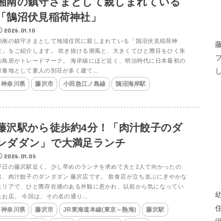
湘南の鎮守さまとして親しまれている
「鵠沼伏見稲荷神社」
2026.01.10
湘南の鎮守さまとして地域住民に親しまれている「鵠沼伏見稲荷神
社」をご紹介します。 吹き抜ける潮風と、大きくてひと際目をひく朱
の鳥居がトレードマーク。 海岸線にほど近く、明治時代に日本最初の
保養地として要人の別荘が多く建て...
神奈川県
藤沢市
小田急江ノ島線
鵠沼海岸駅
藤沢駅から徒歩約4分！「肉汁餃子のダ
ンダダン」で大満足ランチ
2026.01.05
平日の藤沢駅近く。少し早めのランチを求めて夫と2人で向かったの
は、肉汁餃子のダンダダン 藤沢店です。 飲食店が立ち並ぶにぎやかな
エリアで、ひと際存在感のある外観に惹かれ、以前から気になってい
たお店。 今回は、その名の通り...
神奈川県
藤沢市
JR東海道本線(東京～熱海)
藤沢駅