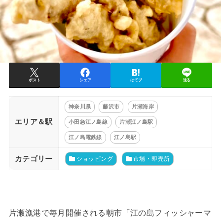
ポスト
シェア
はてブ
送る
神奈川県
藤沢市
片瀬海岸
エリア＆駅
小田急江ノ島線
片瀬江ノ島駅
江ノ島電鉄線
江ノ島駅
カテゴリー
ショッピング
市場・即売所
片瀬漁港で毎月開催される朝市「江の島フィッシャーマ