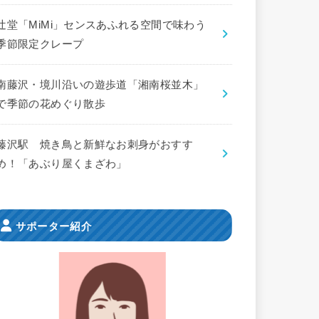
辻堂「MiMi」センスあふれる空間で味わう
季節限定クレープ
南藤沢・境川沿いの遊歩道「湘南桜並木」
で季節の花めぐり散歩
藤沢駅 焼き鳥と新鮮なお刺身がおすす
め！「あぶり屋くまざわ」
サポーター紹介