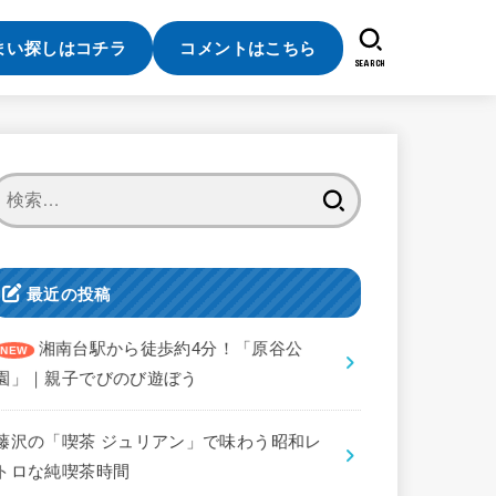
まい探しはコチラ
コメントはこちら
SEARCH
検
索:
最近の投稿
湘南台駅から徒歩約4分！「原谷公
園」｜親子でびのび遊ぼう
藤沢の「喫茶 ジュリアン」で味わう昭和レ
トロな純喫茶時間