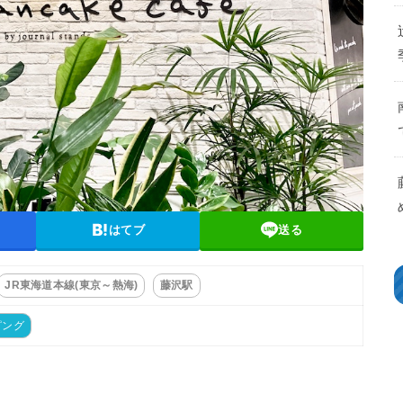
はてブ
送る
JR東海道本線(東京～熱海)
藤沢駅
ピング