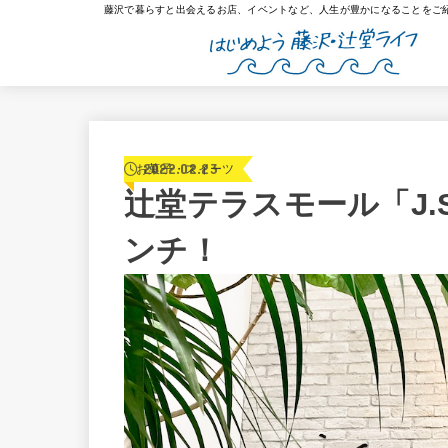
藤沢で暮らすと出会えるお店、イベントなど、人生が豊かになることをご
2022.02.23
お菓子・スイーツ
辻堂テラスモール「J.S
ンチ！