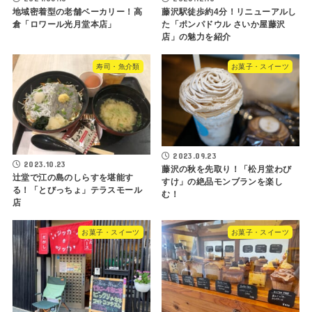
地域密着型の老舗ベーカリー！高
藤沢駅徒歩約4分！リニューアルし
倉「ロワール光月堂本店」
た「ポンパドウル さいか屋藤沢
店」の魅力を紹介
寿司・魚介類
お菓子・スイーツ
2023.09.23
2023.10.23
藤沢の秋を先取り！「松月堂わび
辻堂で江の島のしらすを堪能す
すけ」の絶品モンブランを楽し
る！「とびっちょ」テラスモール
む！
店
お菓子・スイーツ
お菓子・スイーツ