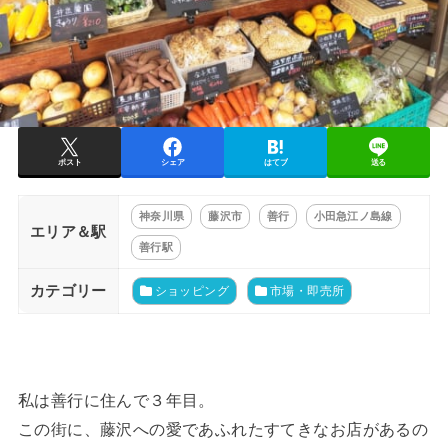
ポスト
シェア
はてブ
送る
神奈川県
藤沢市
善行
小田急江ノ島線
エリア＆駅
善行駅
カテゴリー
ショッピング
市場・即売所
私は善行に住んで３年目。
この街に、藤沢への愛であふれたすてきなお店があるの