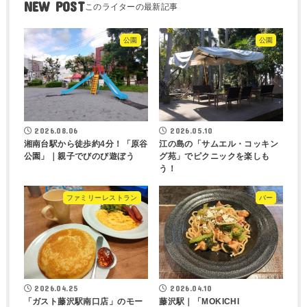
NEW POST
公園
公園
2026.08.06
2026.05.10
湘南台駅から徒歩約4分！「原谷
江の島の「サムエル・コッキン
公園」｜親子でびのび遊ぼう
グ苑」でピクニックを楽しも
う！
ファミリーレストラン
バー
2026.04.25
2026.04.10
「ガスト藤沢駅南口店」のモー
藤沢駅｜「MOKICHI