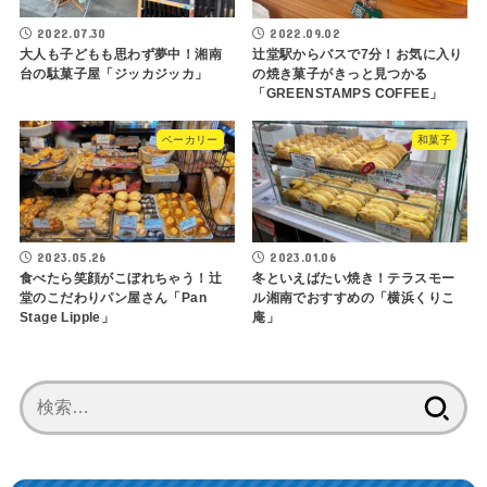
2022.07.30
2022.09.02
大人も子どもも思わず夢中！湘南
辻堂駅からバスで7分！お気に入り
台の駄菓子屋「ジッカジッカ」
の焼き菓子がきっと見つかる
「GREENSTAMPS COFFEE」
ベーカリー
和菓子
2023.05.26
2023.01.06
食べたら笑顔がこぼれちゃう！辻
冬といえばたい焼き！テラスモー
堂のこだわりパン屋さん「Pan
ル湘南でおすすめの「横浜くりこ
Stage Lipple」
庵」
検
索: