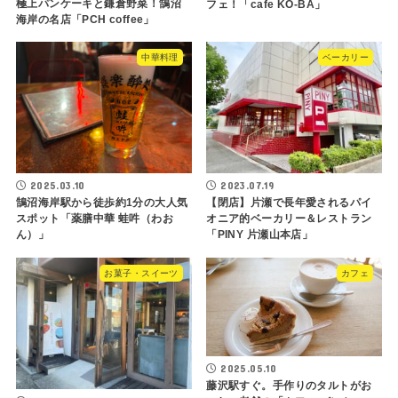
極上パンケーキと鎌倉野菜！鵠沼
フェ！「cafe KO-BA」
海岸の名店「PCH coffee」
中華料理
ベーカリー
2025.03.10
2023.07.19
鵠沼海岸駅から徒歩約1分の大人気
【閉店】片瀬で長年愛されるパイ
スポット「薬膳中華 蛙吽（わお
オニア的ベーカリー＆レストラン
ん）」
「PINY 片瀬山本店」
お菓子・スイーツ
カフェ
2025.05.10
藤沢駅すぐ。手作りのタルトがお