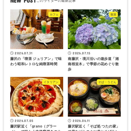
NEW POST
カフェ
散策
2026.07.31
2026.07.15
藤沢の「喫茶 ジュリアン」で味
南藤沢・境川沿いの遊歩道「湘
わう昭和レトロな純喫茶時間
南桜並木」で季節の花めぐり散
歩
イタリアン
そば・うどん
2026.07.05
2026.06.11
藤沢駅近く「grano（グラー
藤沢駅近く「そば処 つたの家」