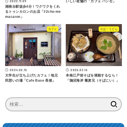
いしい老舗の「カフェ パンセ」
2022.11.09
湘南台駅徒歩4分！ワクワクをくれ
るトゥンカロンのお店「#2cho-me
macaron」
カフェ
そば・うどん
2024.02.15
2026.03.16
大学生が立ち上げたカフェ！地元
本格江戸前そばを堪能するなら！
民憩いの場「Cafe Base 長後」
「鵠沼海岸 蕎麦兄（そばにい）」
検
索: