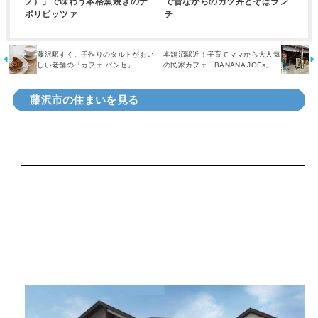
ノ）」で味わう本格窯焼きのナ
で昔ながらのカツ丼とそばラン
ポリピッツァ
チ
藤沢駅すぐ。手作りのタルトがおい
本鵠沼駅近！子育てママから大人気
しい老舗の「カフェ パンセ」
の民家カフェ「BANANA JOEs」
藤沢市の住まいを見る