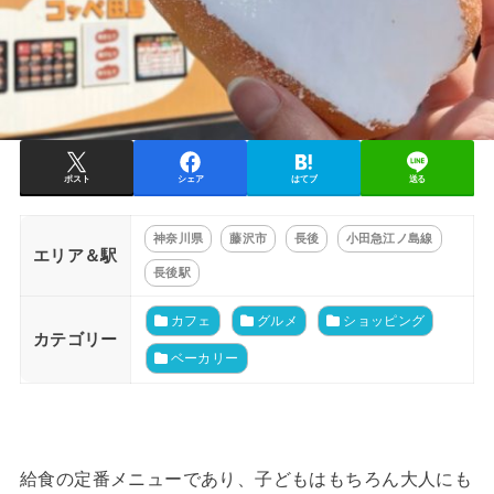
ポスト
シェア
はてブ
送る
神奈川県
藤沢市
長後
小田急江ノ島線
エリア＆駅
長後駅
カフェ
グルメ
ショッピング
カテゴリー
ベーカリー
給食の定番メニューであり、子どもはもちろん大人にも