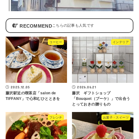
RECOMMEND
コーヒー
インテリア
2025.12.05
2026.06.21
藤沢駅近の喫茶店「salon de
藤沢 ギフトショップ
TIFFANY」で心和むひとときを
「Bouquet（ブーケ）」で出合う
とっておきの贈りもの
フレンチ
お菓子・スイーツ