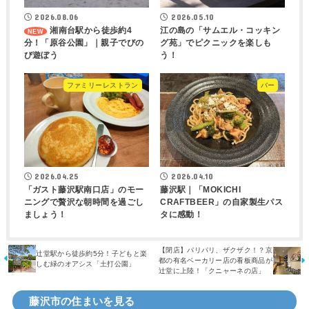
2026.08.06
2026.05.10
湘南台駅から徒歩約4
江の島の「サムエル・コッキン
分！「原谷公園」｜親子でびの
グ苑」でピクニックを楽しも
び遊ぼう
う！
ファミリーレストラン
バー
2026.04.25
2026.04.10
「ガスト藤沢駅南口店」のモー
藤沢駅｜「MOKICHI
ニングで贅沢な朝時間を過ごし
CRAFTBEER」の自家製生パス
ましょう！
タに感動！
【閉店】パリパリ、ザクザク！？京
辻堂駅から徒歩約5分！子どもと楽
都の有名ベーカリー店の看板商品が
しむ緑のオアシス「土打公園」
辻堂に上陸！「クニャーネの店」
藤沢市の住まいを見る