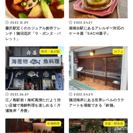
2023.12.09
2022.04.21
藤沢駅近くのカジュアル創作フレ
湘南台駅にあるアレルギー対応の
ンチ！鵠沼花沢「ラ・ボンヌ・パ
ケーキ屋「SACHI菓子」
レット」
寿司・魚介類
カフェ
2023.06.07
2022.04.29
江ノ島駅前！海町風情ただよう渋
鵠沼海岸にある世界レベルのラテ
い店舗で海鮮料理を楽しめる！片
アートを堪能できる「鈴鵠」
瀬海岸「舟善」
中華料理
市場・即売所