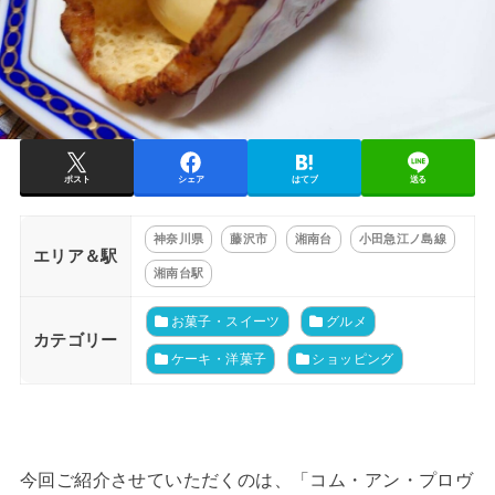
ポスト
シェア
はてブ
送る
神奈川県
藤沢市
湘南台
小田急江ノ島線
エリア＆駅
湘南台駅
お菓子・スイーツ
グルメ
カテゴリー
ケーキ・洋菓子
ショッピング
今回ご紹介させていただくのは、「コム・アン・プロヴ