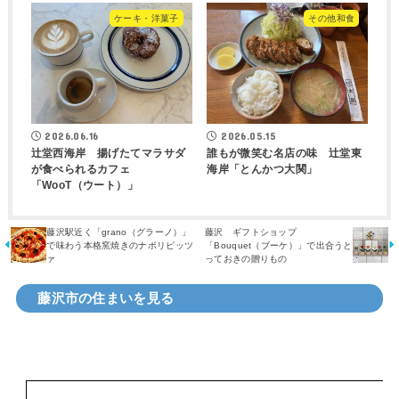
ケーキ・洋菓子
その他和食
2026.06.16
2026.05.15
辻堂西海岸 揚げたてマラサダ
誰もが微笑む名店の味 辻堂東
が食べられるカフェ
海岸「とんかつ大関」
「WooT（ウート）」
藤沢駅近く「grano（グラーノ）」
藤沢 ギフトショップ
で味わう本格窯焼きのナポリピッツ
「Bouquet（ブーケ）」で出合うと
ァ
っておきの贈りもの
藤沢市の住まいを見る