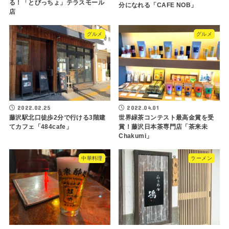
る！「とびっちょ」テラスモール
分になれる「CAFE NOB」
店
グルメ
グルメ
2022.02.25
2022.04.01
藤沢駅北口徒歩2分で行ける3階建
世界緑茶コンテスト最高金賞を受
てカフェ「484cafe」
賞！藤沢日本茶専門店「茶来未
Chakumi」
中華料理
ラーメン