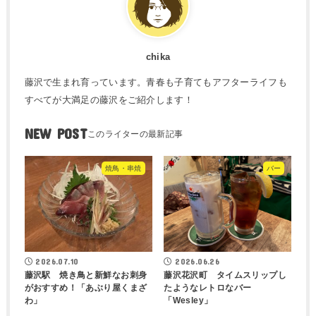
chika
藤沢で生まれ育っています。青春も子育てもアフターライフも
すべてが大満足の藤沢をご紹介します！
NEW POST
焼鳥・串焼
バー
2026.07.10
2026.06.26
藤沢駅 焼き鳥と新鮮なお刺身
藤沢花沢町 タイムスリップし
がおすすめ！「あぶり屋くまざ
たようなレトロなバー
わ」
「Wesley」