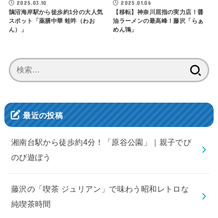
2025.03.10
2025.01.06
鵠沼海岸駅から徒歩約1分の大人気
【移転】神奈川屈指の実力店！醤
スポット「薬膳中華 蛙吽（わお
油ラーメンの最高峰！藤沢「らぁ
ん）」
めん鴇」
検
索:
最近の投稿
湘南台駅から徒歩約4分！「原谷公園」｜親子でび
のび遊ぼう
藤沢の「喫茶 ジュリアン」で味わう昭和レトロな
純喫茶時間