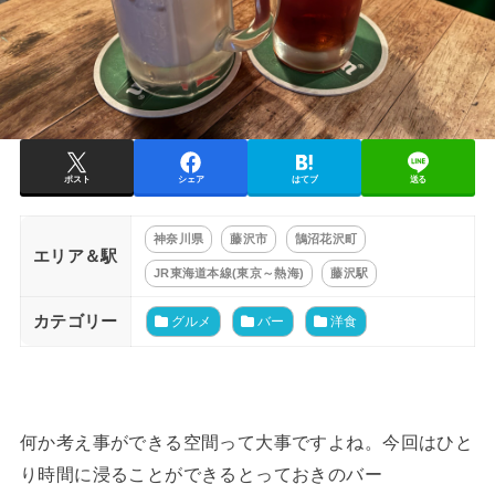
ポスト
シェア
はてブ
送る
神奈川県
藤沢市
鵠沼花沢町
エリア＆駅
JR東海道本線(東京～熱海)
藤沢駅
カテゴリー
グルメ
バー
洋食
何か考え事ができる空間って大事ですよね。今回はひと
り時間に浸ることができるとっておきのバー