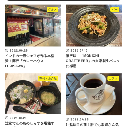
グルメ
バー
2022.06.28
2026.04.10
インドの一流シェフが作る本格
藤沢駅｜「MOKICHI
派！藤沢「カレーハウス
CRAFTBEER」の自家製生パスタ
FUJISAWA」
に感動！
寿司・魚介類
カフェ
2023.10.23
2022.04.28
辻堂で江の島のしらすを堪能す
辻堂駅目の前！誰でも常連さん気