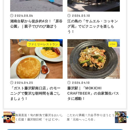
2026.08.06
2026.05.10
湘南台駅から徒歩約4分！「原谷
江の島の「サムエル・コッキン
公園」｜親子でびのび遊ぼう
グ苑」でピクニックを楽しも
う！
ファミリーレストラン
バー
2026.04.25
2026.04.10
「ガスト藤沢駅南口店」のモー
藤沢駅｜「MOKICHI
ニングで贅沢な朝時間を過ごし
CRAFTBEER」の自家製生パス
ましょう！
タに感動！
漁港直送！旬の鮮魚で藤沢をおいし
こだわり満載！六会手作りほうとう
く応援！藤沢朝日町「そば 仁や」
屋「元祖へっころ谷」