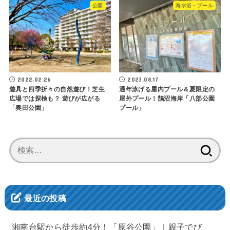
公園
海水浴・プール
2022.02.26
2023.08.17
遊具と四季折々の自然遊び！芝生
通年泳げる屋内プール＆夏限定の
広場では探検も？ 遊びが広がる
屋外プール！鵠沼海岸「八部公園
「奥田公園」
プール」
検
索:
最近の投稿
湘南台駅から徒歩約4分！「原谷公園」｜親子でび