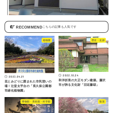
RECOMMEND
植物園
歴史・史跡
2022.10.24
2023.04.21
和洋折衷の大正モダン建築。藤沢
花とみどりに囲まれた市民憩いの
市が誇る文化財「旧近藤邸」
場！辻堂太平台の「長久保公園都
市緑化植物園」
博物館・美術館・科学館
散策