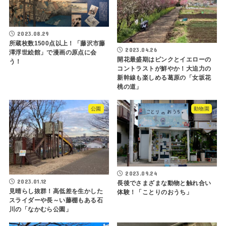
2023.08.29
所蔵枚数1500点以上！「藤沢市藤
2023.04.26
澤浮世絵館」で漫画の原点に会
開花最盛期はピンクとイエローの
う！
コントラストが鮮やか！大迫力の
新幹線も楽しめる葛原の「女坂花
桃の道」
公園
動物園
2023.09.24
2023.01.12
長後でさまざまな動物と触れ合い
見晴らし抜群！高低差を生かした
体験！「ことりのおうち」
スライダーや長～い藤棚もある石
川の「なかむら公園」