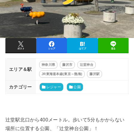
ポスト
シェア
はてブ
送る
神奈川県
藤沢市
辻堂神台
エリア＆駅
JR東海道本線(東京～熱海)
藤沢駅
カテゴリー
レジャー
公園
辻堂駅北口から400メートル。歩いて5分もかからない
場所に位置する公園、「辻堂神台公園」！