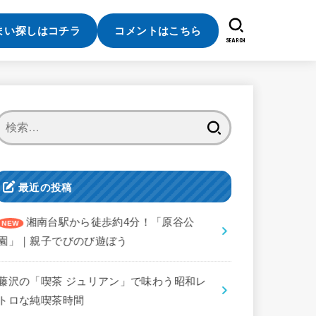
まい探しはコチラ
コメントはこちら
SEARCH
検
索:
最近の投稿
湘南台駅から徒歩約4分！「原谷公
園」｜親子でびのび遊ぼう
藤沢の「喫茶 ジュリアン」で味わう昭和レ
トロな純喫茶時間