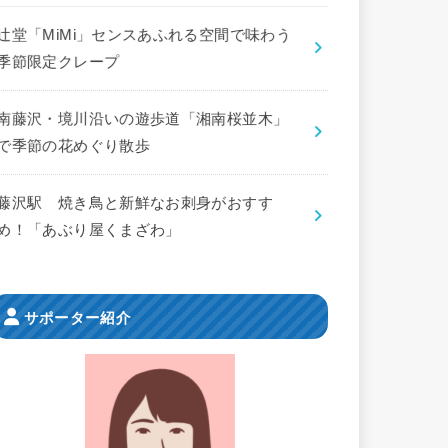
辻堂「MiMi」センスあふれる空間で味わう
季節限定クレープ
南藤沢・境川沿いの遊歩道「湘南桜並木」
で季節の花めぐり散歩
藤沢駅 焼き鳥と新鮮なお刺身がおすす
め！「あぶり屋くまざわ」
サポーター紹介