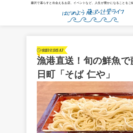
藤沢で暮らすと出会えるお店、イベントなど、人生が豊かになることをご
2022.05.17
そば・うどん
漁港直送！旬の鮮魚で
日町「そば 仁や」