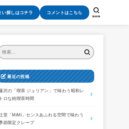
まい探しはコチラ
コメントはこちら
SEARCH
検
索:
最近の投稿
藤沢の「喫茶 ジュリアン」で味わう昭和レ
トロな純喫茶時間
辻堂「MiMi」センスあふれる空間で味わう
季節限定クレープ