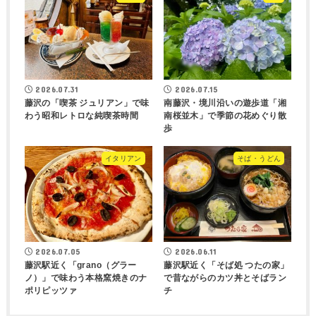
2026.07.31
2026.07.15
藤沢の「喫茶 ジュリアン」で味
南藤沢・境川沿いの遊歩道「湘
わう昭和レトロな純喫茶時間
南桜並木」で季節の花めぐり散
歩
イタリアン
そば・うどん
2026.07.05
2026.06.11
藤沢駅近く「grano（グラー
藤沢駅近く「そば処 つたの家」
ノ）」で味わう本格窯焼きのナ
で昔ながらのカツ丼とそばラン
ポリピッツァ
チ