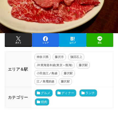
ポスト
シェア
はてブ
送る
神奈川県
藤沢市
鵠沼石上
JR東海道本線(東京～熱海)
藤沢駅
エリア＆駅
小田急江ノ島線
藤沢駅
江ノ島電鉄線
藤沢駅
グルメ
ディナー
ランチ
カテゴリー
焼肉