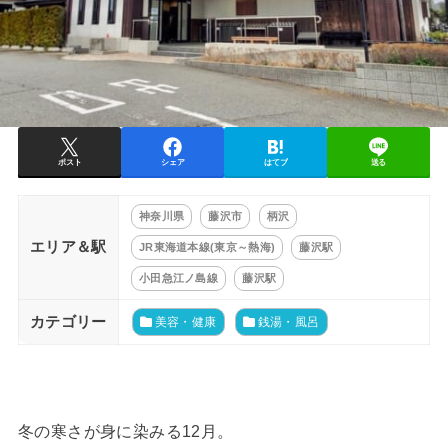
ポスト
シェア
はてブ
送る
神奈川県
藤沢市
柄沢
エリア＆駅
JR東海道本線(東京～熱海)
藤沢駅
小田急江ノ島線
藤沢駅
カテゴリー
美容・健康
銭湯・風呂
冬の寒さが身に染みる12月。