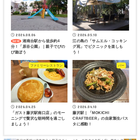
2026.08.06
2026.05.10
湘南台駅から徒歩約4
江の島の「サムエル・コッキン
分！「原谷公園」｜親子でびの
グ苑」でピクニックを楽しも
び遊ぼう
う！
ファミリーレストラン
バー
2026.04.25
2026.04.10
「ガスト藤沢駅南口店」のモー
藤沢駅｜「MOKICHI
ニングで贅沢な朝時間を過ごし
CRAFTBEER」の自家製生パス
ましょう！
タに感動！