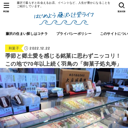
藤沢で暮らすと出会えるお店、イベントなど、人生が豊かになることを
ご紹介しています。
MENU
SEARCH
藤沢の住まい探しはコチラ
プライバシーポリシー
このサイトにつ
2022.12.22
和菓子
季節と郷土愛を感じる銘菓に思わずニッコリ！
この地で70年以上続く羽鳥の「御菓子処丸寿」