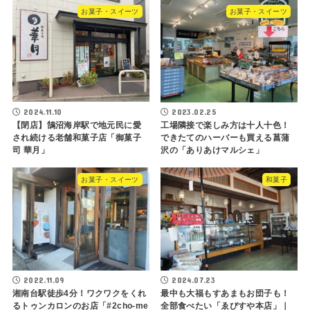
お菓子・スイーツ
お菓子・スイーツ
2024.11.10
2023.02.25
【閉店】鵠沼海岸駅で地元民に愛
工場隣接で楽しみ方は十人十色！
され続ける老舗和菓子店「御菓子
できたてのハーバーも買える菖蒲
司 華月」
沢の「ありあけマルシェ」
お菓子・スイーツ
和菓子
2022.11.09
2024.07.23
湘南台駅徒歩4分！ワクワクをくれ
最中も大福もすあまもお団子も！
るトゥンカロンのお店「#2cho-me
全部食べたい「ゑびすや本店」｜