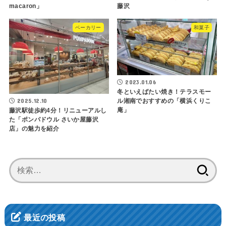
macaron」
藤沢
ベーカリー
和菓子
2023.01.06
冬といえばたい焼き！テラスモー
2025.12.10
ル湘南でおすすめの「横浜くりこ
庵」
藤沢駅徒歩約4分！リニューアルし
た「ポンパドウル さいか屋藤沢
店」の魅力を紹介
検
索:
最近の投稿