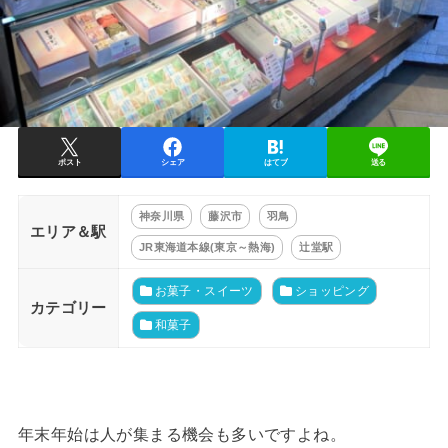
ポスト
シェア
はてブ
送る
神奈川県
藤沢市
羽鳥
エリア＆駅
JR東海道本線(東京～熱海)
辻堂駅
お菓子・スイーツ
ショッピング
カテゴリー
和菓子
年末年始は人が集まる機会も多いですよね。