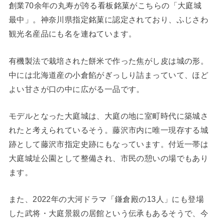
創業70余年の丸寿が誇る看板銘菓がこちらの「大庭城
最中」。神奈川県指定銘菓に認定されており、ふじさわ
観光名産品にも名を連ねています。
有機製法で栽培された餅米で作った焦がし皮は城の形。
中には北海道産の小倉餡がぎっしり詰まっていて、ほど
よい甘さが口の中に広がる一品です。
モデルとなった大庭城は、大庭の地に室町時代に築城さ
れたと考えられているそう。藤沢市内に唯一現存する城
跡として藤沢市指定史跡にもなっています。付近一帯は
大庭城址公園として整備され、市民の憩いの場でもあり
ます。
また、2022年の大河ドラマ「鎌倉殿の13人」にも登場
した武将・大庭景親の居館という伝承もあるそうで、今