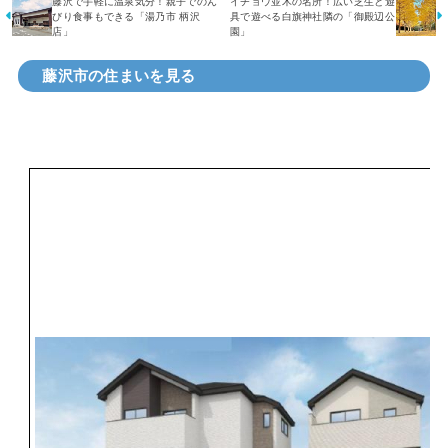
藤沢で手軽に温泉気分！親子でのん
イチョウ並木の名所！広い芝生と遊
びり食事もできる「湯乃市 柄沢
具で遊べる白旗神社隣の「御殿辺公
店」
園」
藤沢市の住まいを見る