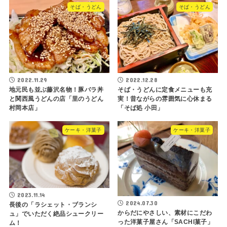
そば・うどん
そば・うどん
2022.11.29
2022.12.28
地元民も並ぶ藤沢名物！豚バラ丼
そば・うどんに定食メニューも充
と関西風うどんの店「里のうどん
実！昔ながらの雰囲気に心休まる
村岡本店」
「そば処 小田」
ケーキ・洋菓子
ケーキ・洋菓子
2023.11.14
2024.07.30
長後の「ラシェット・ブランシ
からだにやさしい、素材にこだわ
ュ」でいただく絶品シュークリー
った洋菓子屋さん「SACHI菓子」
ム！