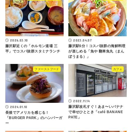
2026.03.10
2023.04.07
藤沢駅近くの「ホルモン道場 三
藤沢駅6分！コスパ抜群の海鮮料理
平」でコスパ抜群スタミナランチ
が楽しめる「魚や 翻車魚丸（まん
ぼうまる）」
ファーストフード
カフェ
2022.11.14
藤沢駅改札すぐ！あま〜いバナナ
2024.01.10
で幸せひととき「café BANANE
長後でアメリカを感じる！
PATE」
「BURGER PARK」のハンバーガ
ー