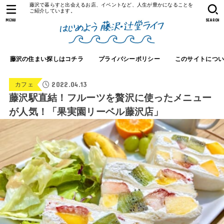
藤沢で暮らすと出会えるお店、イベントなど、人生が豊かになることを
ご紹介しています。
MENU
SEARCH
藤沢の住まい探しはコチラ
プライバシーポリシー
このサイトにつ
2022.04.13
カフェ
藤沢駅直結！フルーツを贅沢に使ったメニュー
が人気！「果実園リーベル藤沢店」