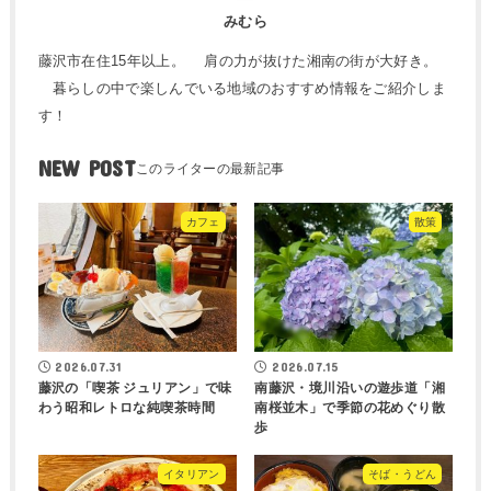
みむら
藤沢市在住15年以上。 肩の力が抜けた湘南の街が大好き。
暮らしの中で楽しんでいる地域のおすすめ情報をご紹介しま
す！
NEW POST
カフェ
散策
2026.07.31
2026.07.15
藤沢の「喫茶 ジュリアン」で味
南藤沢・境川沿いの遊歩道「湘
わう昭和レトロな純喫茶時間
南桜並木」で季節の花めぐり散
歩
イタリアン
そば・うどん