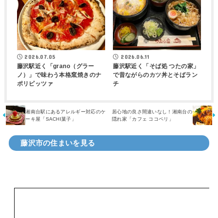
2026.07.05
2026.06.11
藤沢駅近く「grano（グラー
藤沢駅近く「そば処 つたの家」
ノ）」で味わう本格窯焼きのナ
で昔ながらのカツ丼とそばラン
ポリピッツァ
チ
湘南台駅にあるアレルギー対応のケ
居心地の良さ間違いなし！湘南台の
ーキ屋「SACHI菓子」
隠れ家「カフェ ココペリ」
藤沢市の住まいを見る