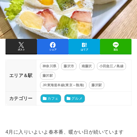
ポスト
シェア
はてブ
送る
神奈川県
藤沢市
南藤沢
小田急江ノ島線
エリア＆駅
藤沢駅
JR東海道本線(東京～熱海)
藤沢駅
カテゴリー
カフェ
グルメ
4月に入りいよいよ春本番、暖かい日が続いています